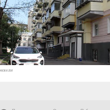
рихели