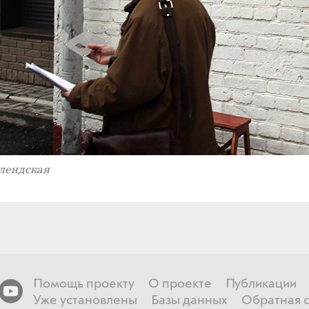
лендская
Помощь проекту
О проекте
Публикации
Уже установлены
Базы данных
Обратная с