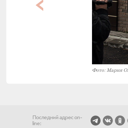
Фото: Мария О
Последний адрес on-
line: