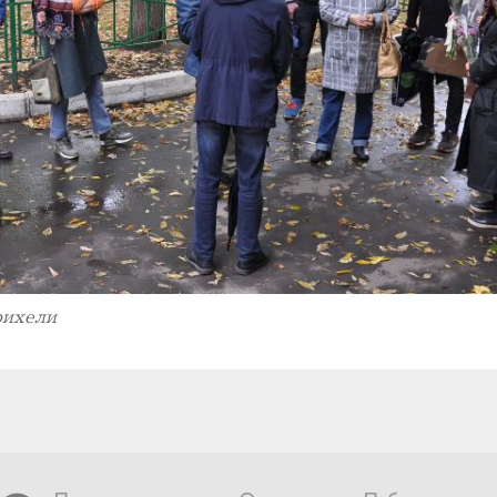
рихели