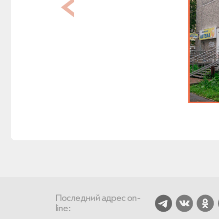
Последний адрес on-
line: