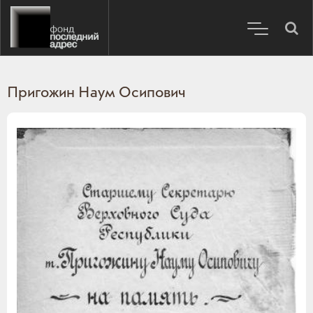
Пригожин Наум Осипович