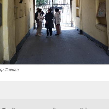
др Тискин