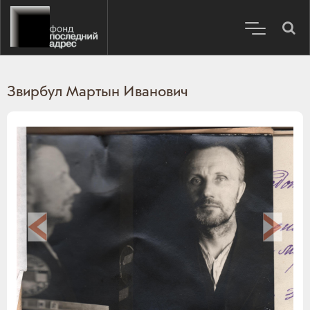
Звирбул Мартын Иванович