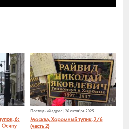
Последний адрес
|
26 октября 2025
улок, 6:
Москва, Хоромный тупик, 2/6
и Осипу
(часть 2)