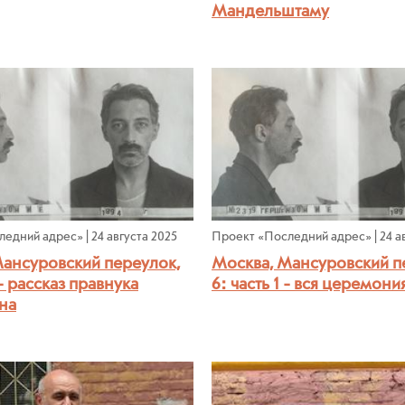
Мандельштаму
ледний адрес»
|
24 августа 2025
Проект «Последний адрес»
|
24 а
Мансуровский переулок,
Москва, Мансуровский п
 - рассказ правнука
6: часть 1 - вся церемони
на