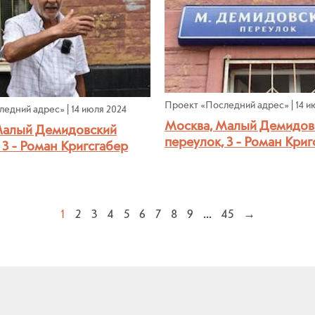
Проект «Последний адрес»
|
14 и
ледний адрес»
|
14 июля 2024
Москва, Малый Демидов
Малый Демидовский
переулок, 3 - Роман Криг
 3 - Роман Кригсгабер
1
2
3
4
5
6
7
8
9
...
45
→