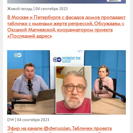
Живой гвоздь
|
04 сентября 2023
В Москве и Петербурге с фасадов домов пропадают
таблички с именами жертв репрессий. Обсуждаем с
Оксаной Матиевской, координатором проекта
«Последний адрес»
DW
|
04 сентября 2023
Эфир на канале @dwrussian. Таблички проекта