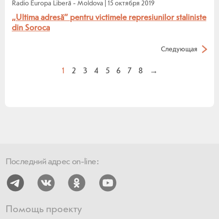
Radio Europa Liberă - Moldova
|
15 октября 2019
„Ultima adresă” pentru victimele represiunilor staliniste
din Soroca
Следующая
1
2
3
4
5
6
7
8
→
Последний адрес on-line:
Помощь проекту