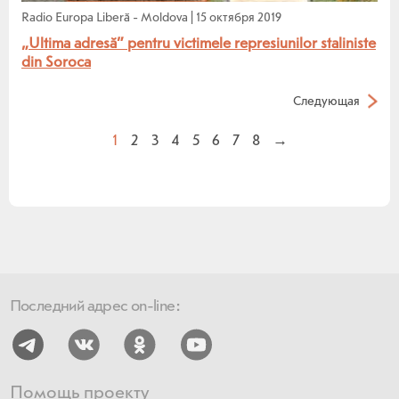
Radio Europa Liberă - Moldova
|
15 октября 2019
„Ultima adresă” pentru victimele represiunilor staliniste
din Soroca
Следующая
1
2
3
4
5
6
7
8
→
Последний адрес on-line:
Помощь проекту