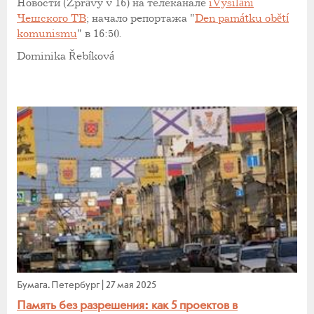
Новости (Zprávy v 16) на телеканале
iVysiláni
Чешского ТВ
; начало репортажа "
Den památku obětí
komunismu
" в 16:50.
Dominika Řebíková
Бумага. Петербург
|
27 мая 2025
Память без разрешения: как 5 проектов в