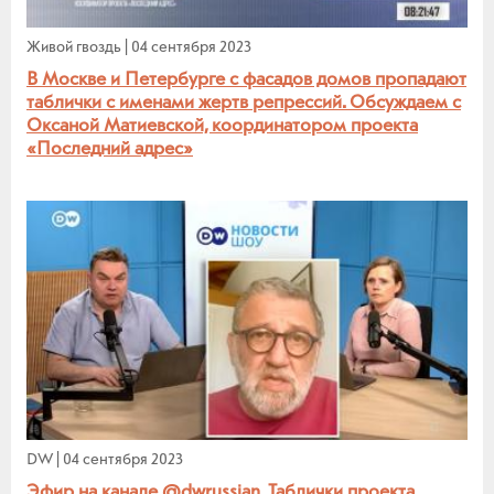
Живой гвоздь
|
04 сентября 2023
В Москве и Петербурге с фасадов домов пропадают
таблички с именами жертв репрессий. Обсуждаем с
Оксаной Матиевской, координатором проекта
«Последний адрес»
DW
|
04 сентября 2023
Эфир на канале @dwrussian. Таблички проекта