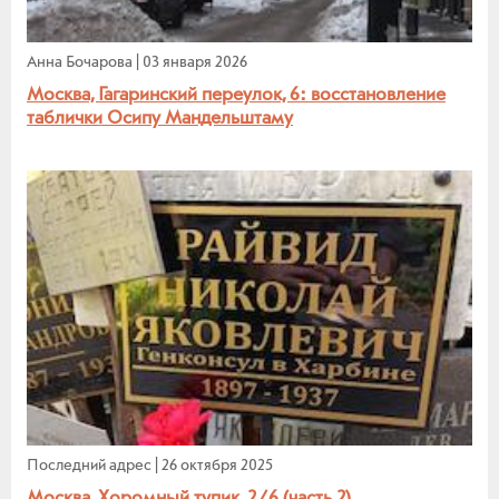
Анна Бочарова
|
03 января 2026
Москва, Гагаринский переулок, 6: восстановление
таблички Осипу Мандельштаму
Последний адрес
|
26 октября 2025
Москва, Хоромный тупик, 2/6 (часть 2)