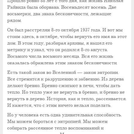
Прошло ровно 88 лет с того дня, как жизнь Николая
Райвида была оборвана. Восемьдесят восемь. Две
восьмерки, два знака бесконечности, лежащие
рядом.
Он был расстрелян 8-го октября 1937 года. И вот мы
стоим здесь, в октябре, чтобы вернуть его имя на этот
дом. В этом году, разбирая архивы, я нашел его
метрику и узнал, что он родился 8-го августа.
Восьмого числа восьмого месяца. Вся его жизнь
оказалась обрамлена этим знаком бесконечности.
Есть такой закон во Вселенной — закон энтропии.
Все стремится к разрушению и забвению. Из дерева
делают бревно. Бревно сжигают в печи, чтобы дать
тепло. Но тепло уже не вернуть в бревно, и бревно не
вернуть в дерево. История, как и тепло, рассеивается.
И кажется, что с этим ничего нельзя поделать.
Но у человека есть одна удивительная способность.
Мы можем бороться с энтропией. Мы можем
собирать рассеянное тепло воспоминаний и