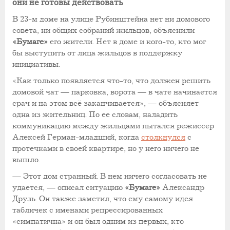
они не готовы действовать
В 23-м доме на улице Рубинштейна нет ни домового
совета, ни общих собраний жильцов, объяснили
«Бумаге»
его жители. Нет в доме и кого-то, кто мог
бы выступить от лица жильцов в поддержку
инициативы.
«Как только появляется что-то, что должен решить
домовой чат — парковка, ворота — в чате начинается
срач и на этом всё заканчивается», — объясняет
одна из жительниц. По ее словам, наладить
коммуникацию между жильцами пытался режиссер
Алексей Герман-младший, когда
столкнулся
с
протечками в своей квартире, но у него ничего не
вышло.
— Этот дом странный. В нем ничего согласовать не
удается, — описал ситуацию
«Бумаге»
Александр
Друзь. Он также заметил, что ему самому идея
табличек с именами репрессированных
«симпатична» и он был одним из первых, кто