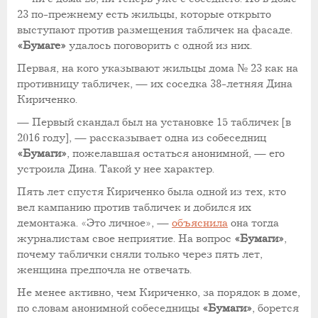
23 по-прежнему есть жильцы, которые открыто
выступают против размещения табличек на фасаде.
«Бумаге»
удалось поговорить с одной из них.
Первая, на кого указывают жильцы дома № 23 как на
противницу табличек, — их соседка 38-летняя Дина
Кириченко.
— Первый скандал был на установке 15 табличек [в
2016 году], — рассказывает одна из собеседниц
«Бумаги»
, пожелавшая остаться анонимной, — его
устроила Дина. Такой у нее характер.
Пять лет спустя Кириченко была одной из тех, кто
вел кампанию против табличек и добился их
демонтажа. «Это личное», —
объяснила
она тогда
журналистам свое неприятие. На вопрос
«Бумаги»
,
почему таблички сняли только через пять лет,
женщина предпочла не отвечать.
Не менее активно, чем Кириченко, за порядок в доме,
по словам анонимной собеседницы
«Бумаги»
, борется