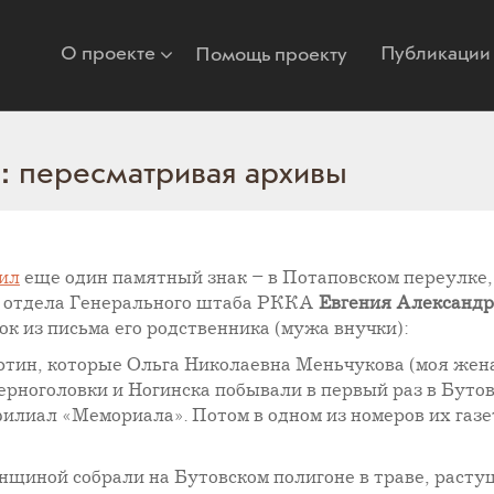
О проекте
Публикации
Помощь проекту
: пересматривая архивы
ил
еще один памятный знак – в Потаповском переулке, 
го отдела Генерального штаба РККА
Евгения Александр
ок из письма его родственника (мужа внучки):
тин, которые Ольга Николаевна Меньчукова (моя жена)
ерноголовки и Ногинска побывали в первый раз в Бутов
филиал «Мемориала». Потом в одном из номеров их газ
щиной собрали на Бутовском полигоне в траве, растущ