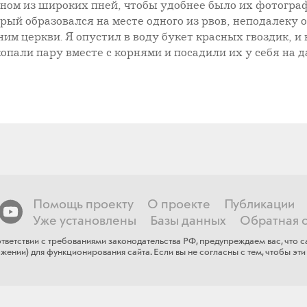
одном из широких пней, чтобы удобнее было их фотогра
ый образовался на месте одного из рвов, неподалеку о
им церкви. Я опустил в воду букет красных гвоздик, и в
пали пару вместе с корнями и посадили их у себя на д
Помощь проекту
О проекте
Публикации
Уже установлены
Базы данных
Обратная с
тветствии с требованиями законодательства РФ, предупреждаем вас, что
ении) для функционирования сайта​. Если ​вы не согласны с тем, чтобы эти 