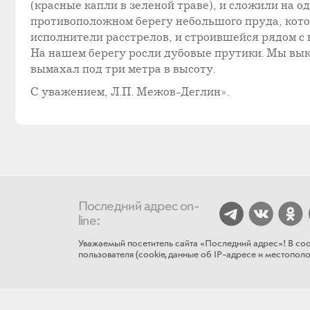
(красные капли в зеленой траве), и сложили на 
противоположном берегу небольшого пруда, котор
исполнители расстрелов, и строившейся рядом с н
На нашем берегу росли дубовые прутики. Мы выко
вымахал под три метра в высоту.
С уважением, Л.П. Межов-Деглин».
Последний адрес on-
line:
Уважаемый посетитель сайта «Последний адрес»! В соо
пользователя (cookie, данные об IP-адресе и местополож