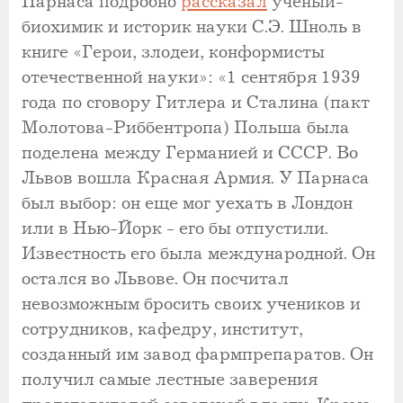
Парнаса подробно
рассказал
ученый-
биохимик и историк науки С.Э. Шноль в
книге «Герои, злодеи, конформисты
отечественной науки»: «1 сентября 1939
года по сговору Гитлера и Сталина (пакт
Молотова-Риббентропа) Польша была
поделена между Германией и СССР. Во
Львов вошла Красная Армия. У Парнаса
был выбор: он еще мог уехать в Лондон
или в Нью-Йорк - его бы отпустили.
Известность его была международной. Он
остался во Львове. Он посчитал
невозможным бросить своих учеников и
сотрудников, кафедру, институт,
созданный им завод фармпрепаратов. Он
получил самые лестные заверения