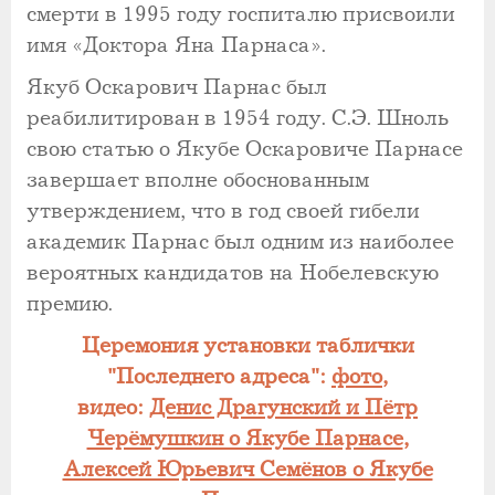
смерти в 1995 году госпиталю присвоили
имя «Доктора Яна Парнаса».
Якуб Оскарович Парнас был
реабилитирован в 1954 году. С.Э. Шноль
свою статью о Якубе Оскаровиче Парнасе
завершает вполне обоснованным
утверждением, что в год своей гибели
академик Парнас был одним из наиболее
вероятных кандидатов на Нобелевскую
премию.
Церемония установки таблички
"Последнего адреса":
фото
,
видео:
Денис Драгунский и Пётр
Черёмушкин о Якубе Парнасе
,
Алексей Юрьевич Семёнов о Якубе