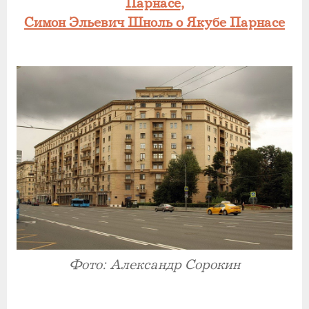
Парнасе
,
Симон Эльевич Шноль о Якубе Парнасе
Фото: Александр Сорокин