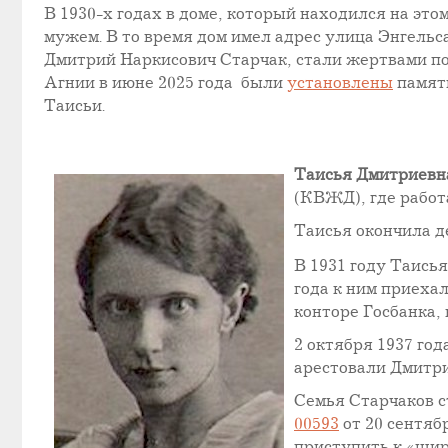
В 1930-х годах в доме, который находился на это
мужем. В то время дом имел адрес улица Энгельса,
Дмитрий Наркисович Старчак, стали жертвами п
Агнии в июне 2025 года были
установлены
памятн
Таисьи.
Таисья Дмитриевна
(КВЖД), где работ
Таисья окончила д
В 1931 году Таись
года к ним приехал
конторе Госбанка, 
2 октября 1937 го
арестовали Дмитри
Семья Старчаков с
00593
от 20 сентяб
приступить к «шир