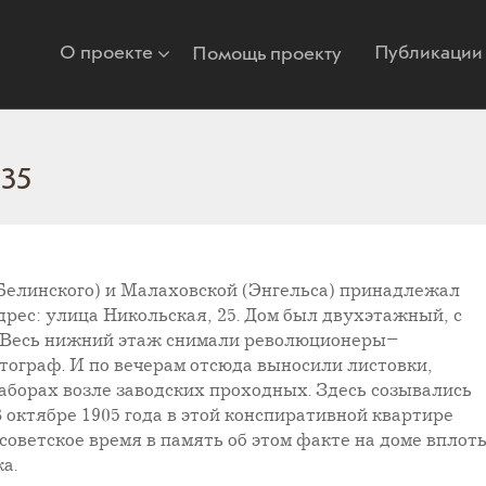
О проекте
Публикации
Помощь проекту
 35
 Белинского) и Малаховской (Энгельса) принадлежал
дрес: улица Никольская, 25. Дом был двухэтажный, с
 Весь нижний этаж снимали революционеры–
тограф. И по вечерам отсюда выносили листовки,
заборах возле заводских проходных. Здесь созывались
октябре 1905 года в этой конспиративной квартире
советское время в память об этом факте на доме вплот
а.