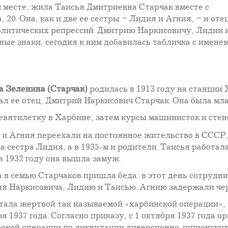
м месте, жила Таисья Дмитриевна Старчак вместе с
 20. Она, как и две ее сестры – Лидия и Агния, – и отец
олитических репрессий. Дмитрию Наркисовичу, Лидии 
ые знаки, сегодня к ним добавилась табличка с имене
 Зеленина (Старчак)
родилась в 1913 году на станции
ал ее отец, Дмитрий Наркисович Старчак. Она была мл
евятилетку в Харбине, затем курсы машинисток и стен
я и Агния переехали на постоянное жительство в СССР,
а сестра Лидия, а в 1935-м и родители. Таисья работал
в 1932 году она вышла замуж.
да в семью Старчаков пришла беда: в этот день сотруд
я Наркисовича, Лидию и Таисью. Агнию задержали чере
тала жертвой так называемой «харбинской операции», 
ря 1937 года. Согласно приказу, с 1 октября 1937 года
окой операции по ликвидации диверсионно-шпионских