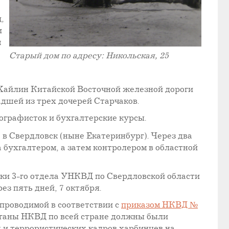
,
и
м
Старый дом по адресу: Никольская, 25
 Хайлин Китайской Восточной железной дороги
адшей из трех дочерей Старчаков.
ографисток и бухгалтерские курсы.
 в Свердловск (ныне Екатеринбург). Через два
а бухгалтером, а затем контролером в областной
ники 3-го отдела УНКВД по Свердловской области
з пять дней, 7 октября.
проводимой в соответствии с
приказом НКВД №
 органы НКВД по всей стране должны были
 и террористических кадров харбинцев на