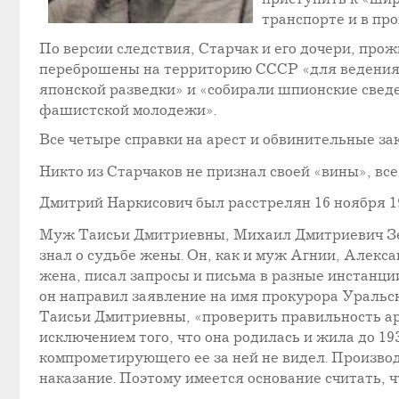
транспорте и в пр
По версии следствия, Старчак и его дочери, пр
переброшены на территорию СССР «для ведения 
японской разведки» и «собирали шпионские сведе
фашистской молодежи».
Все четыре справки на арест и обвинительные за
Никто из Старчаков не признал своей «вины», вс
Дмитрий Наркисович был расстрелян 16 ноября 193
Муж Таисьи Дмитриевны, Михаил Дмитриевич Зеле
знал о судьбе жены. Он, как и муж Агнии, Алекс
жена, писал запросы и письма в разные инстанции
он направил заявление на имя прокурора Уральск
Таисьи Дмитриевны, «проверить правильность ар
исключением того, что она родилась и жила до 1
компрометирующего ее за ней не видел. Производ
наказание. Поэтому имеется основание считать, 