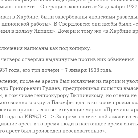
омышленности… Операцию закончить к 25 декабря 1937 
оживая в Харбине, были завербованы японскими развед
шпионской работы». В Свердловске они якобы были «с
ния в пользу Японии». Дочери к тому же «в Харбине в
ключения написаны как под копирку.
е четверо отвергли выдвинутые против них обвинения.
7 года, его три дочери – 7 января 1938 года.
нин, после ее ареста был исключен из партии и уволе
андр Григорьевич Гуляев, предпринимал попытки выясн
, в том числе генпрокурору Вышинскому, но ответа не 
ого военного округа Блюмфельда, в котором просил «р
еста и принять соответствующие меры». «Причины арес
931 года на КВЖД <…> За время совместной жизни со св
ившие арест в то время люди в настоящее время сняты
что арест был произведен неосновательно».