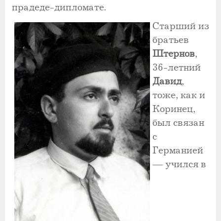
прадеде-дипломате.
Старший из
братьев
Штернов
,
36-летний
Давид
,
тоже, как и
Коринец,
был связан
с
Германией
— учился в