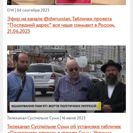
DW
|
04 сентября 2023
Эфир на канале @dwrussian. Таблички проекта
“Последний адрес” все чаще снимают в России.
21.06.2023
Телеканал Суспиiльне Суми
|
16 июня 2023
Телеканал Суспиiльне Суми об установке табличек
«Последнего адреса» в городе Сумы, Украина