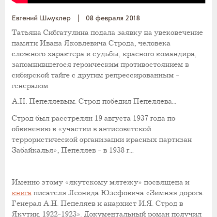
Евгений Шмуклер
|
08 февраля 2018
Татьяна Сибгатулина подала заявку на увековечение
памяти Ивана Яковлевича Строда, человека
сложного характера и судьбы, красного командира,
запомнившегося героическим противостоянием в
сибирской тайге с другим репрессированным -
генералом
А.Н. Пепеляевым. Строд победил Пепеляева...
Строд был расстрелян 19 августа 1937 года по
обвинению в «участии в антисоветской
террористической организации красных партизан
Забайкалья», Пепеляев - в 1938 г...
Именно этому «якутскому мятежу» посвящена и
книга
писателя Леонида Юзефовича «Зимняя дорога.
Генерал А.Н. Пепеляев и анархист И.Я. Строд в
Якутии. 1922-1923». Документальный роман получил