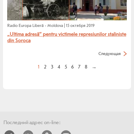
Radio Europa Liberă - Moldova
|
15 октября 2019
„Ultima adresă” pentru victimele represiunilor staliniste
din Soroca
Следующая
1
2
3
4
5
6
7
8
→
Последний адрес on-line: