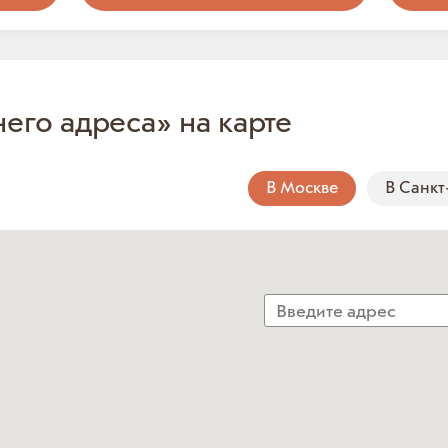
него адреса» на карте
В Москве
В Санкт