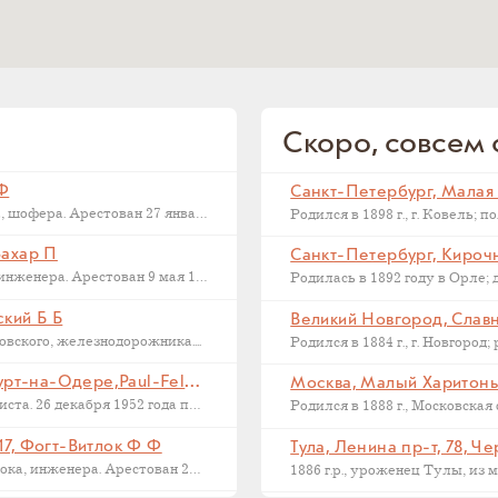
Скоро, совсем с
 Ф
Последний адрес Дмитрия Федоровича Макарова, шофера. Арестован 27 января 1937...
Захар П
Санкт-Петербург, Кирочна
Последний адрес Захара Петровича Филиппова, инженера. Арестован 9 мая 1933...
ский Б Б
Великий Новгород, Славна
ского, железнодорожника....
Франкфурт на Одере, Германия, Франкфурт-на-Одере,Paul-Feldner-Straße, 13, Кампиони Х Г
Москва, Малый Харитонье
Последний адрес Хорста Кампиони, фотожурналиста. 26 декабря 1952 года приговорен...
17, Фогт-Витлок Ф Ф
Тула, Ленина пр-т, 78, Ч
Последний адрес Федора Федоровича Фогт-Витлока, инженера. Арестован 27 июня...