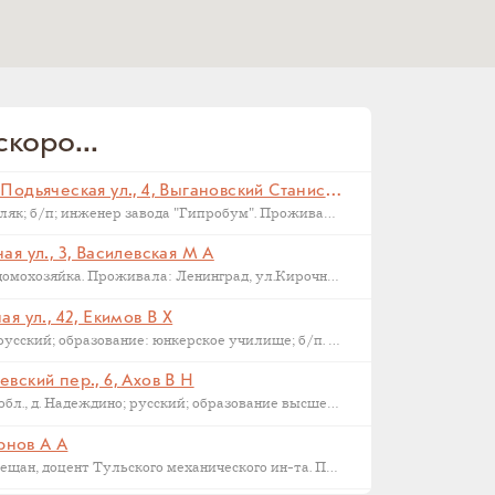
коро...
Санкт-Петербург, Малая Подьяческая ул., 4, Выгановский Станислав С (
Родился в 1898 г., г. Ковель; поляк; б/п; инженер завода "Гипробум". Проживал: Ленинград, Малая Подьяческая ул., д.4, кв.18. Арестован 16 сентября 1937 г. Приговорен: Комиссия НКВД и прокуратуры СССР 23 сентября 1937 г., обв.: 58-6-9-11 УК РСФСР. Расстрелян 28 сентября 1937 г. Реабилитирован 16.09.1957.
я ул., 3, Василевская М А
Родилась в 1892 году в Орле; домохозяйка. Проживала: Ленинград, ул.Кирочная, д.3, кв.2. Арестована: сентябрь-ноябрь 1937 года. Была сослана в Казахстан как ЧСИР. Умерла в 1944-45 г, село Манкент, Южный Казахстан.
я ул., 42, Екимов В Х
Родился в 1884 г., г. Новгород; русский; образование: юнкерское училище; б/п. Счетовод леспромхоза. Проживал: г. Новгород. Арестован 18 марта 1931 г. Приговорен: 23 апреля 1931 г. Приговор: Дело прекращено, освобожден. Бухгалтер артели "Сапожник". Арестован 2 апреля 1938 г. Приговор: ВМН.
вский пер., 6, Ахов В Н
Родился в 1888 г., Московская обл., д. Надеждино; русский; образование высшее; член ВКП(б); преподаватель Военной Академии РККА. Проживал: Москва, ул. М. Харитоньевская, 6-4. Арестован 31 декабря 1932 г. Приговорен: Коллегией ОГПУ 17 февраля 1933 г., обв.: террористической деятельности, к.-р. агитации и пропаганде. Расстрелян 21 марта 1933 г. Место захоронения – Москва, Ваганьковское кладбище. Реабилитирован 6 марта 1958 г.
ернов А А
1886 г.р., уроженец Тулы, из мещан, доцент Тульского механического ин-та. Проживал: Тула, ул. Коммунаров 122, кв. 17. Арестован 24 января 1938 г. Обвинение: участник контрреволюционной эсеровской организации г. Тулы. Дата смерти – 9 октября 1938 года. Реабилитирован в 1955 году.