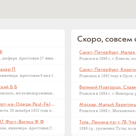
Скоро, совсем с
 Ф
Последний адрес Дмитрия Федоровича Макарова, шофера. Арестован 27 января 1937...
Захар П
Санкт-Петербург, Кирочна
Последний адрес Захара Петровича Филиппова, инженера. Арестован 9 мая 1933...
ский Б Б
Великий Новгород, Славна
ского, железнодорожника....
Франкфурт на Одере, Германия, Франкфурт-на-Одере,Paul-Feldner-Straße, 13, Кампиони Х Г
Москва, Малый Харитонье
Последний адрес Хорста Кампиони, фотожурналиста. 26 декабря 1952 года приговорен...
17, Фогт-Витлок Ф Ф
Тула, Ленина пр-т, 78, Ч
Последний адрес Федора Федоровича Фогт-Витлока, инженера. Арестован 27 июня...