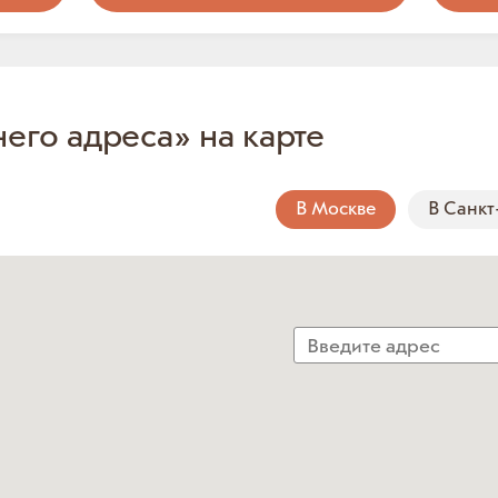
него адреса» на карте
В Москве
В Санкт