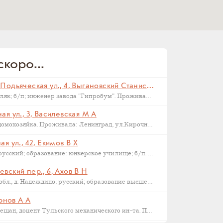
коро...
Санкт-Петербург, Малая Подьяческая ул., 4, Выгановский Станислав С (
Родился в 1898 г., г. Ковель; поляк; б/п; инженер завода "Гипробум". Проживал: Ленинград, Малая Подьяческая ул., д.4, кв.18. Арестован 16 сентября 1937 г. Приговорен: Комиссия НКВД и прокуратуры СССР 23 сентября 1937 г., обв.: 58-6-9-11 УК РСФСР. Расстрелян 28 сентября 1937 г. Реабилитирован 16.09.1957.
я ул., 3, Василевская М А
Родилась в 1892 году в Орле; домохозяйка. Проживала: Ленинград, ул.Кирочная, д.3, кв.2. Арестована: сентябрь-ноябрь 1937 года. Была сослана в Казахстан как ЧСИР. Умерла в 1944-45 г, село Манкент, Южный Казахстан.
я ул., 42, Екимов В Х
Родился в 1884 г., г. Новгород; русский; образование: юнкерское училище; б/п. Счетовод леспромхоза. Проживал: г. Новгород. Арестован 18 марта 1931 г. Приговорен: 23 апреля 1931 г. Приговор: Дело прекращено, освобожден. Бухгалтер артели "Сапожник". Арестован 2 апреля 1938 г. Приговор: ВМН.
вский пер., 6, Ахов В Н
Родился в 1888 г., Московская обл., д. Надеждино; русский; образование высшее; член ВКП(б); преподаватель Военной Академии РККА. Проживал: Москва, ул. М. Харитоньевская, 6-4. Арестован 31 декабря 1932 г. Приговорен: Коллегией ОГПУ 17 февраля 1933 г., обв.: террористической деятельности, к.-р. агитации и пропаганде. Расстрелян 21 марта 1933 г. Место захоронения – Москва, Ваганьковское кладбище. Реабилитирован 6 марта 1958 г.
ернов А А
1886 г.р., уроженец Тулы, из мещан, доцент Тульского механического ин-та. Проживал: Тула, ул. Коммунаров 122, кв. 17. Арестован 24 января 1938 г. Обвинение: участник контрреволюционной эсеровской организации г. Тулы. Дата смерти – 9 октября 1938 года. Реабилитирован в 1955 году.