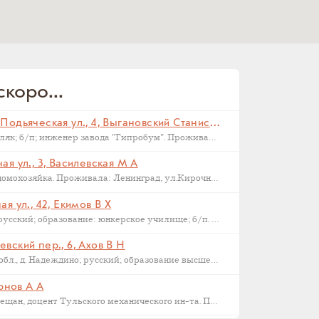
коро...
Санкт-Петербург, Малая Подьяческая ул., 4, Выгановский Станислав С (
Родился в 1898 г., г. Ковель; поляк; б/п; инженер завода "Гипробум". Проживал: Ленинград, Малая Подьяческая ул., д.4, кв.18. Арестован 16 сентября 1937 г. Приговорен: Комиссия НКВД и прокуратуры СССР 23 сентября 1937 г., обв.: 58-6-9-11 УК РСФСР. Расстрелян 28 сентября 1937 г. Реабилитирован 16.09.1957.
я ул., 3, Василевская М А
Родилась в 1892 году в Орле; домохозяйка. Проживала: Ленинград, ул.Кирочная, д.3, кв.2. Арестована: сентябрь-ноябрь 1937 года. Была сослана в Казахстан как ЧСИР. Умерла в 1944-45 г, село Манкент, Южный Казахстан.
я ул., 42, Екимов В Х
Родился в 1884 г., г. Новгород; русский; образование: юнкерское училище; б/п. Счетовод леспромхоза. Проживал: г. Новгород. Арестован 18 марта 1931 г. Приговорен: 23 апреля 1931 г. Приговор: Дело прекращено, освобожден. Бухгалтер артели "Сапожник". Арестован 2 апреля 1938 г. Приговор: ВМН.
вский пер., 6, Ахов В Н
Родился в 1888 г., Московская обл., д. Надеждино; русский; образование высшее; член ВКП(б); преподаватель Военной Академии РККА. Проживал: Москва, ул. М. Харитоньевская, 6-4. Арестован 31 декабря 1932 г. Приговорен: Коллегией ОГПУ 17 февраля 1933 г., обв.: террористической деятельности, к.-р. агитации и пропаганде. Расстрелян 21 марта 1933 г. Место захоронения – Москва, Ваганьковское кладбище. Реабилитирован 6 марта 1958 г.
ернов А А
1886 г.р., уроженец Тулы, из мещан, доцент Тульского механического ин-та. Проживал: Тула, ул. Коммунаров 122, кв. 17. Арестован 24 января 1938 г. Обвинение: участник контрреволюционной эсеровской организации г. Тулы. Дата смерти – 9 октября 1938 года. Реабилитирован в 1955 году.