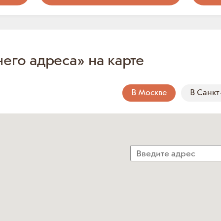
него адреса» на карте
В Москве
В Санкт