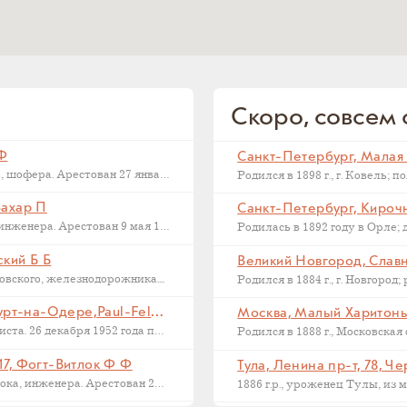
Скоро, совсем с
 Ф
Последний адрес Дмитрия Федоровича Макарова, шофера. Арестован 27 января 1937...
Захар П
Санкт-Петербург, Кирочна
Последний адрес Захара Петровича Филиппова, инженера. Арестован 9 мая 1933...
ский Б Б
Великий Новгород, Славна
ского, железнодорожника....
Франкфурт на Одере, Германия, Франкфурт-на-Одере,Paul-Feldner-Straße, 13, Кампиони Х Г
Москва, Малый Харитонье
Последний адрес Хорста Кампиони, фотожурналиста. 26 декабря 1952 года приговорен...
17, Фогт-Витлок Ф Ф
Тула, Ленина пр-т, 78, Ч
Последний адрес Федора Федоровича Фогт-Витлока, инженера. Арестован 27 июня...