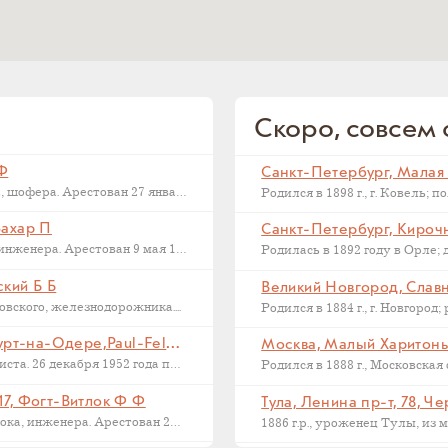
Скоро, совсем с
 Ф
Последний адрес Дмитрия Федоровича Макарова, шофера. Арестован 27 января 1937...
Захар П
Санкт-Петербург, Кирочна
Последний адрес Захара Петровича Филиппова, инженера. Арестован 9 мая 1933...
ский Б Б
Великий Новгород, Славна
ского, железнодорожника....
Франкфурт на Одере, Германия, Франкфурт-на-Одере,Paul-Feldner-Straße, 13, Кампиони Х Г
Москва, Малый Харитонье
Последний адрес Хорста Кампиони, фотожурналиста. 26 декабря 1952 года приговорен...
17, Фогт-Витлок Ф Ф
Тула, Ленина пр-т, 78, Ч
Последний адрес Федора Федоровича Фогт-Витлока, инженера. Арестован 27 июня...