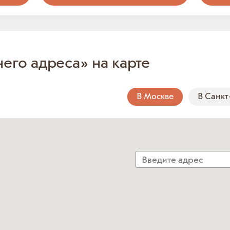
него адреса» на карте
В Москве
В Санкт