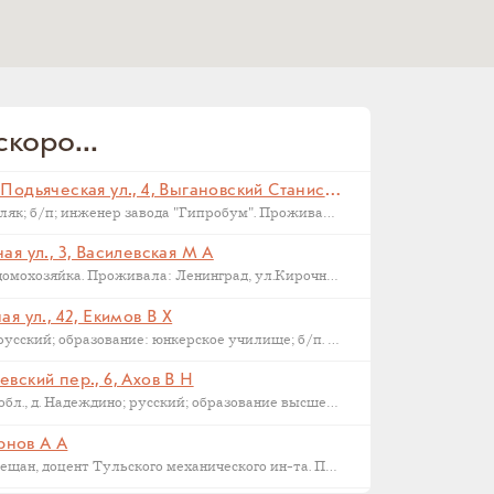
коро...
Санкт-Петербург, Малая Подьяческая ул., 4, Выгановский Станислав С (
Родился в 1898 г., г. Ковель; поляк; б/п; инженер завода "Гипробум". Проживал: Ленинград, Малая Подьяческая ул., д.4, кв.18. Арестован 16 сентября 1937 г. Приговорен: Комиссия НКВД и прокуратуры СССР 23 сентября 1937 г., обв.: 58-6-9-11 УК РСФСР. Расстрелян 28 сентября 1937 г. Реабилитирован 16.09.1957.
я ул., 3, Василевская М А
Родилась в 1892 году в Орле; домохозяйка. Проживала: Ленинград, ул.Кирочная, д.3, кв.2. Арестована: сентябрь-ноябрь 1937 года. Была сослана в Казахстан как ЧСИР. Умерла в 1944-45 г, село Манкент, Южный Казахстан.
я ул., 42, Екимов В Х
Родился в 1884 г., г. Новгород; русский; образование: юнкерское училище; б/п. Счетовод леспромхоза. Проживал: г. Новгород. Арестован 18 марта 1931 г. Приговорен: 23 апреля 1931 г. Приговор: Дело прекращено, освобожден. Бухгалтер артели "Сапожник". Арестован 2 апреля 1938 г. Приговор: ВМН.
вский пер., 6, Ахов В Н
Родился в 1888 г., Московская обл., д. Надеждино; русский; образование высшее; член ВКП(б); преподаватель Военной Академии РККА. Проживал: Москва, ул. М. Харитоньевская, 6-4. Арестован 31 декабря 1932 г. Приговорен: Коллегией ОГПУ 17 февраля 1933 г., обв.: террористической деятельности, к.-р. агитации и пропаганде. Расстрелян 21 марта 1933 г. Место захоронения – Москва, Ваганьковское кладбище. Реабилитирован 6 марта 1958 г.
ернов А А
1886 г.р., уроженец Тулы, из мещан, доцент Тульского механического ин-та. Проживал: Тула, ул. Коммунаров 122, кв. 17. Арестован 24 января 1938 г. Обвинение: участник контрреволюционной эсеровской организации г. Тулы. Дата смерти – 9 октября 1938 года. Реабилитирован в 1955 году.