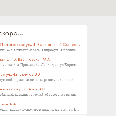
коро...
Санкт-Петербург, Малая Подьяческая ул., 4, Выгановский Станислав С (
Родился в 1898 г., г. Ковель; поляк; б/п; инженер завода "Гипробум". Проживал: Ленинград, Малая Подьяческая ул., д.4, кв.18. Арестован 16 сентября 1937 г. Приговорен: Комиссия НКВД и прокуратуры СССР 23 сентября 1937 г., обв.: 58-6-9-11 УК РСФСР. Расстрелян 28 сентября 1937 г. Реабилитирован 16.09.1957.
я ул., 3, Василевская М А
Родилась в 1892 году в Орле; домохозяйка. Проживала: Ленинград, ул.Кирочная, д.3, кв.2. Арестована: сентябрь-ноябрь 1937 года. Была сослана в Казахстан как ЧСИР. Умерла в 1944-45 г, село Манкент, Южный Казахстан.
я ул., 42, Екимов В Х
Родился в 1884 г., г. Новгород; русский; образование: юнкерское училище; б/п. Счетовод леспромхоза. Проживал: г. Новгород. Арестован 18 марта 1931 г. Приговорен: 23 апреля 1931 г. Приговор: Дело прекращено, освобожден. Бухгалтер артели "Сапожник". Арестован 2 апреля 1938 г. Приговор: ВМН.
вский пер., 6, Ахов В Н
Родился в 1888 г., Московская обл., д. Надеждино; русский; образование высшее; член ВКП(б); преподаватель Военной Академии РККА. Проживал: Москва, ул. М. Харитоньевская, 6-4. Арестован 31 декабря 1932 г. Приговорен: Коллегией ОГПУ 17 февраля 1933 г., обв.: террористической деятельности, к.-р. агитации и пропаганде. Расстрелян 21 марта 1933 г. Место захоронения – Москва, Ваганьковское кладбище. Реабилитирован 6 марта 1958 г.
ернов А А
1886 г.р., уроженец Тулы, из мещан, доцент Тульского механического ин-та. Проживал: Тула, ул. Коммунаров 122, кв. 17. Арестован 24 января 1938 г. Обвинение: участник контрреволюционной эсеровской организации г. Тулы. Дата смерти – 9 октября 1938 года. Реабилитирован в 1955 году.