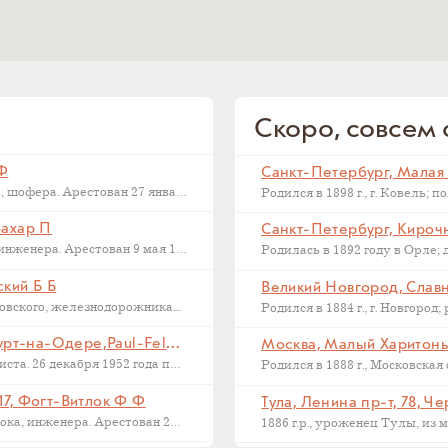
Скоро, совсем с
 Ф
Последний адрес Дмитрия Федоровича Макарова, шофера. Арестован 27 января 1937...
Захар П
Санкт-Петербург, Кирочна
Последний адрес Захара Петровича Филиппова, инженера. Арестован 9 мая 1933...
ский Б Б
Великий Новгород, Славна
ского, железнодорожника....
Франкфурт на Одере, Германия, Франкфурт-на-Одере,Paul-Feldner-Straße, 13, Кампиони Х Г
Москва, Малый Харитонье
Последний адрес Хорста Кампиони, фотожурналиста. 26 декабря 1952 года приговорен...
17, Фогт-Витлок Ф Ф
Тула, Ленина пр-т, 78, Ч
Последний адрес Федора Федоровича Фогт-Витлока, инженера. Арестован 27 июня...