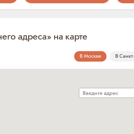
него адреса» на карте
В Москве
В Санкт