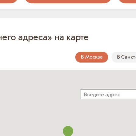
него адреса» на карте
В Москве
В Санкт