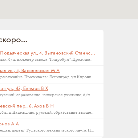
коро...
Санкт-Петербург, Малая Подьяческая ул., 4, Выгановский Станислав С (
Родился в 1898 г., г. Ковель; поляк; б/п; инженер завода "Гипробум". Проживал: Ленинград, Малая Подьяческая ул., д.4, кв.18. Арестован 16 сентября 1937 г. Приговорен: Комиссия НКВД и прокуратуры СССР 23 сентября 1937 г., обв.: 58-6-9-11 УК РСФСР. Расстрелян 28 сентября 1937 г. Реабилитирован 16.09.1957.
я ул., 3, Василевская М А
Родилась в 1892 году в Орле; домохозяйка. Проживала: Ленинград, ул.Кирочная, д.3, кв.2. Арестована: сентябрь-ноябрь 1937 года. Была сослана в Казахстан как ЧСИР. Умерла в 1944-45 г, село Манкент, Южный Казахстан.
я ул., 42, Екимов В Х
Родился в 1884 г., г. Новгород; русский; образование: юнкерское училище; б/п. Счетовод леспромхоза. Проживал: г. Новгород. Арестован 18 марта 1931 г. Приговорен: 23 апреля 1931 г. Приговор: Дело прекращено, освобожден. Бухгалтер артели "Сапожник". Арестован 2 апреля 1938 г. Приговор: ВМН.
вский пер., 6, Ахов В Н
Родился в 1888 г., Московская обл., д. Надеждино; русский; образование высшее; член ВКП(б); преподаватель Военной Академии РККА. Проживал: Москва, ул. М. Харитоньевская, 6-4. Арестован 31 декабря 1932 г. Приговорен: Коллегией ОГПУ 17 февраля 1933 г., обв.: террористической деятельности, к.-р. агитации и пропаганде. Расстрелян 21 марта 1933 г. Место захоронения – Москва, Ваганьковское кладбище. Реабилитирован 6 марта 1958 г.
ернов А А
1886 г.р., уроженец Тулы, из мещан, доцент Тульского механического ин-та. Проживал: Тула, ул. Коммунаров 122, кв. 17. Арестован 24 января 1938 г. Обвинение: участник контрреволюционной эсеровской организации г. Тулы. Дата смерти – 9 октября 1938 года. Реабилитирован в 1955 году.