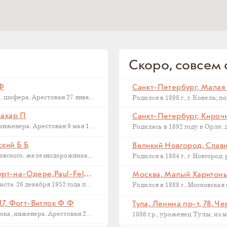
Скоро, совсем с
 Ф
Последний адрес Дмитрия Федоровича Макарова, шофера. Арестован 27 января 1937...
Захар П
Санкт-Петербург, Кирочна
Последний адрес Захара Петровича Филиппова, инженера. Арестован 9 мая 1933...
ский Б Б
Великий Новгород, Славна
ского, железнодорожника....
Франкфурт на Одере, Германия, Франкфурт-на-Одере,Paul-Feldner-Straße, 13, Кампиони Х Г
Москва, Малый Харитонье
Последний адрес Хорста Кампиони, фотожурналиста. 26 декабря 1952 года приговорен...
17, Фогт-Витлок Ф Ф
Тула, Ленина пр-т, 78, Ч
Последний адрес Федора Федоровича Фогт-Витлока, инженера. Арестован 27 июня...