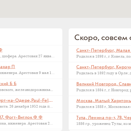
Скоро, совсем с
 Ф
Последний адрес Дмитрия Федоровича Макарова, шофера. Арестован 27 января 1937...
Захар П
Санкт-Петербург, Кирочна
Последний адрес Захара Петровича Филиппова, инженера. Арестован 9 мая 1933...
ский Б Б
Великий Новгород, Славна
ского, железнодорожника....
Франкфурт на Одере, Германия, Франкфурт-на-Одере,Paul-Feldner-Straße, 13, Кампиони Х Г
Москва, Малый Харитонье
Последний адрес Хорста Кампиони, фотожурналиста. 26 декабря 1952 года приговорен...
17, Фогт-Витлок Ф Ф
Тула, Ленина пр-т, 78, Ч
Последний адрес Федора Федоровича Фогт-Витлока, инженера. Арестован 27 июня...