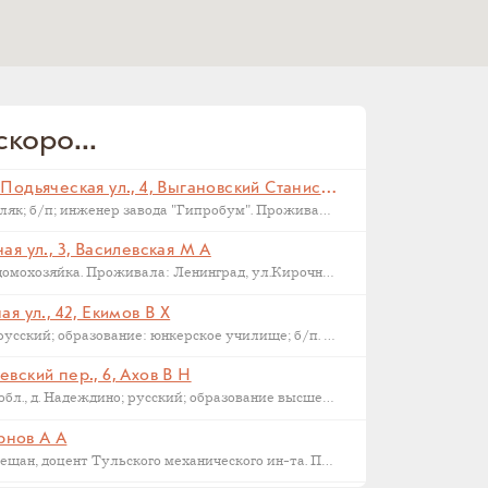
коро...
Санкт-Петербург, Малая Подьяческая ул., 4, Выгановский Станислав С (
Родился в 1898 г., г. Ковель; поляк; б/п; инженер завода "Гипробум". Проживал: Ленинград, Малая Подьяческая ул., д.4, кв.18. Арестован 16 сентября 1937 г. Приговорен: Комиссия НКВД и прокуратуры СССР 23 сентября 1937 г., обв.: 58-6-9-11 УК РСФСР. Расстрелян 28 сентября 1937 г. Реабилитирован 16.09.1957.
я ул., 3, Василевская М А
Родилась в 1892 году в Орле; домохозяйка. Проживала: Ленинград, ул.Кирочная, д.3, кв.2. Арестована: сентябрь-ноябрь 1937 года. Была сослана в Казахстан как ЧСИР. Умерла в 1944-45 г, село Манкент, Южный Казахстан.
я ул., 42, Екимов В Х
Родился в 1884 г., г. Новгород; русский; образование: юнкерское училище; б/п. Счетовод леспромхоза. Проживал: г. Новгород. Арестован 18 марта 1931 г. Приговорен: 23 апреля 1931 г. Приговор: Дело прекращено, освобожден. Бухгалтер артели "Сапожник". Арестован 2 апреля 1938 г. Приговор: ВМН.
вский пер., 6, Ахов В Н
Родился в 1888 г., Московская обл., д. Надеждино; русский; образование высшее; член ВКП(б); преподаватель Военной Академии РККА. Проживал: Москва, ул. М. Харитоньевская, 6-4. Арестован 31 декабря 1932 г. Приговорен: Коллегией ОГПУ 17 февраля 1933 г., обв.: террористической деятельности, к.-р. агитации и пропаганде. Расстрелян 21 марта 1933 г. Место захоронения – Москва, Ваганьковское кладбище. Реабилитирован 6 марта 1958 г.
ернов А А
1886 г.р., уроженец Тулы, из мещан, доцент Тульского механического ин-та. Проживал: Тула, ул. Коммунаров 122, кв. 17. Арестован 24 января 1938 г. Обвинение: участник контрреволюционной эсеровской организации г. Тулы. Дата смерти – 9 октября 1938 года. Реабилитирован в 1955 году.