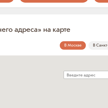
него адреса» на карте
В Москве
В Санкт