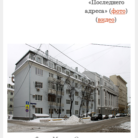
«Последнего
адреса» (
фото
)
(
видео
)