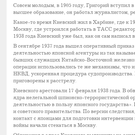
Совсем молодым, в 1905 году, Григорий вступил
высшее образование, он работал журналистом, р
Какое-то время Киевский жил в Харбине, где к 19
Москву, где устроился работать в ТАСС редакторо
1938 года Киевский уже был, как он сам написал 
В сентябре 1937 года вышел оперативный приказ
деятельностью японской агентуры из так называ
бывших служащих Китайско-Восточной железной
операции использовались те же механизмы, что 
НКВД, ускоренная процедура судопроизводства. П
приговорены к расстрелу.
Киевского арестовали 17 февраля 1938 года. В о
ядра нелегальной шпионско-террористической ор
деятельностью в пользу японского государства».
и советского правительства. По версии следстви
контакт с японцами для подготовки интервенции 
войны начали стекаться в Москву.