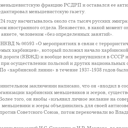
 в меньшевистскую фракцию РСДРП и оставался ее акти
едактировал меньшевистскую газету.
24 году насчитывалось около ста тысяч русских эмигран
м иностранного отдела. Неизвестно, в какой момент он
в анкете, человеком «без определенных занятий».
 НКВД № 00593 «О мероприятиях в связи с террористи
емых харбинцев», который положил начало харбинской 
 дороги (КВЖД) и вообще всех вернувшихся в СССР и
и при осуществлении польской и других национальных 
о «харбинской линии» в течение 1937-1938 годов было 
бвинительном заключении написано, что он «входил в с
ганизации харбинских меньшевиков и эсеров, сущест
 Более того, он якобы «изъявил личное желание на со
я, меньшевики и эсеры объединились для своей антисов
против Советского Союза, потом перекочевали во Влад