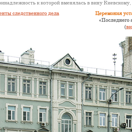
инадлежность к которой вменялась в вину Киевскому, 
енты следственного дела
Церемония уст
«Последнего а
(
ви