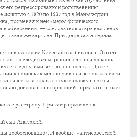
я допросов, изобличавших его как соучастника
ния его репрессированной родственницы,
же жившую с 1920 по 1937 год в Маньчжурии,
кина, применяя к ней «меры физического
а в объяснении, — следователь открывал дверь
дет такая же картина. При допросах я теряла
е» показания из Киевского выбивались. Это его
орьбы со следствием, решил честно и до конца
месте с другими вел до дня ареста». Далее
зации харбинских меньшевиков и эсеров и в моей
тилистически выправленную справку о якобы
уквально дословно повторяющий «признательные»
го к расстрелу. Приговор приведен в
ый сын Анатолий.
ены необоснованно». И вообще: «антисоветской