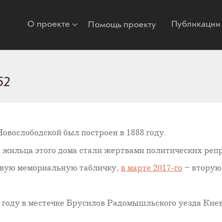
О проекте
Публикации
Помощь проекту
52
вослободской был построен в 1888 году.
жильца этого дома стали жертвами политических репре
рвую мемориальную табличку,
в марте 2017-го
– вторую.
 году в местечке Брусилов Радомышльского уезда Киев