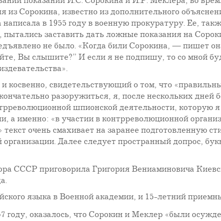
ании показаний И.С. Сорокина и И.Р. Меклера, во врем
ия из Сорокина, известно из дополнительного объясне
написала в 1955 году в военную прокуратуру. Ее, так
дь, пытались заставить дать ложные показания на Соро
едъявлено не было. «Когда били Сорокина, — пишет он
йте, Вы слышите?” И если я не подпишу, то со мной бу
издевательства».
 и косвенно, свидетельствующий о том, что «правильны
кончательно разоружиться, я, после нескольких дней б
нтрреволюционной шпионской деятельности, которую я в
ли, а именно: «в участии в контрреволюционной органи
 текст очень смахивает на заранее подготовленную с
й организации. Далее следует пространный допрос, б
ра СССР приговорила Григория Вениаминовича Киевско
а.
йского языка в Военной академии, и 15-летний приемн
7 году, оказалось, что Сорокин и Меклер «были осужд