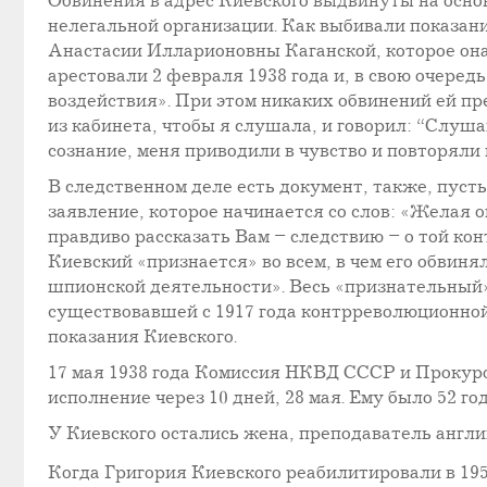
Обвинения в адрес Киевского выдвинуты на основ
нелегальной организации. Как выбивали показан
Анастасии Илларионовны Каганской, которое она 
арестовали 2 февраля 1938 года и, в свою очере
воздействия». При этом никаких обвинений ей пр
из кабинета, чтобы я слушала, и говорил: “Слуша
сознание, меня приводили в чувство и повторяли 
В следственном деле есть документ, также, пусть
заявление, которое начинается со слов: «Желая о
правдиво рассказать Вам – следствию – о той ко
Киевский «признается» во всем, в чем его обвиня
шпионской деятельности». Весь «признательный»
существовавшей с 1917 года контрреволюционно
показания Киевского.
17 мая 1938 года Комиссия НКВД СССР и Прокуро
исполнение через 10 дней, 28 мая. Ему было 52 год
У Киевского остались жена, преподаватель англи
Когда Григория Киевского реабилитировали в 195