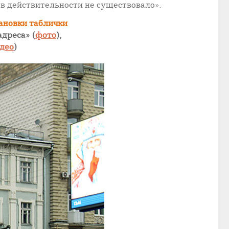
в действительности не существовало».
ановки таблички
дреса» (
фото
),
део
)