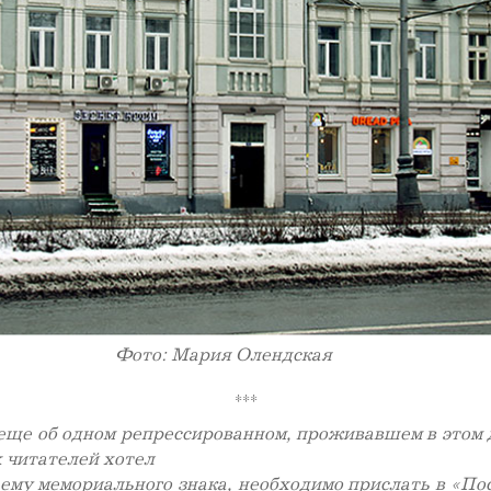
Фото: Мария Олендская
***
еще об одном репрессированном, проживавшем в этом 
х читателей хотел
 ему мемориального знака, необходимо прислать в «П