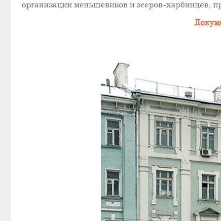
организации меньшевиков и эсеров-харбинцев, пр
Докум