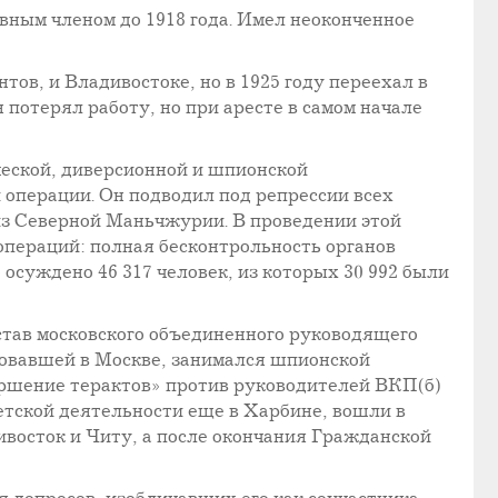
вным членом до 1918 года. Имел неоконченное
тов, и Владивостоке, но в 1925 году переехал в
 потерял работу, но при аресте в самом начале
ческой, диверсионной и шпионской
операции. Он подводил под репрессии всех
з Северной Маньчжурии. В проведении этой
операций: полная бесконтрольность органов
осуждено 46 317 человек, из которых 30 992 были
остав московского объединенного руководящего
вовавшей в Москве, занимался шпионской
вершение терактов» против руководителей ВКП(б)
етской деятельности еще в Харбине, вошли в
ивосток и Читу, а после окончания Гражданской