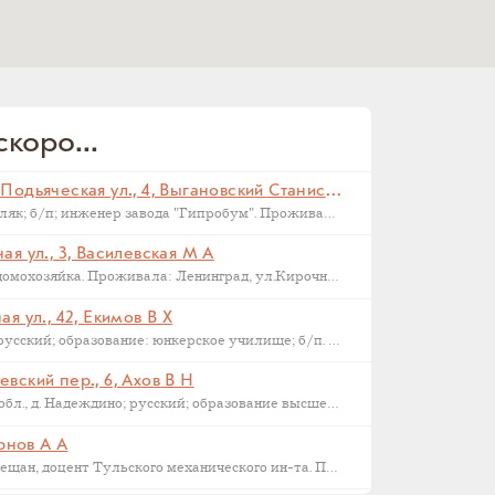
коро...
Санкт-Петербург, Малая Подьяческая ул., 4, Выгановский Станислав С (
Родился в 1898 г., г. Ковель; поляк; б/п; инженер завода "Гипробум". Проживал: Ленинград, Малая Подьяческая ул., д.4, кв.18. Арестован 16 сентября 1937 г. Приговорен: Комиссия НКВД и прокуратуры СССР 23 сентября 1937 г., обв.: 58-6-9-11 УК РСФСР. Расстрелян 28 сентября 1937 г. Реабилитирован 16.09.1957.
я ул., 3, Василевская М А
Родилась в 1892 году в Орле; домохозяйка. Проживала: Ленинград, ул.Кирочная, д.3, кв.2. Арестована: сентябрь-ноябрь 1937 года. Была сослана в Казахстан как ЧСИР. Умерла в 1944-45 г, село Манкент, Южный Казахстан.
я ул., 42, Екимов В Х
Родился в 1884 г., г. Новгород; русский; образование: юнкерское училище; б/п. Счетовод леспромхоза. Проживал: г. Новгород. Арестован 18 марта 1931 г. Приговорен: 23 апреля 1931 г. Приговор: Дело прекращено, освобожден. Бухгалтер артели "Сапожник". Арестован 2 апреля 1938 г. Приговор: ВМН.
вский пер., 6, Ахов В Н
Родился в 1888 г., Московская обл., д. Надеждино; русский; образование высшее; член ВКП(б); преподаватель Военной Академии РККА. Проживал: Москва, ул. М. Харитоньевская, 6-4. Арестован 31 декабря 1932 г. Приговорен: Коллегией ОГПУ 17 февраля 1933 г., обв.: террористической деятельности, к.-р. агитации и пропаганде. Расстрелян 21 марта 1933 г. Место захоронения – Москва, Ваганьковское кладбище. Реабилитирован 6 марта 1958 г.
ернов А А
1886 г.р., уроженец Тулы, из мещан, доцент Тульского механического ин-та. Проживал: Тула, ул. Коммунаров 122, кв. 17. Арестован 24 января 1938 г. Обвинение: участник контрреволюционной эсеровской организации г. Тулы. Дата смерти – 9 октября 1938 года. Реабилитирован в 1955 году.