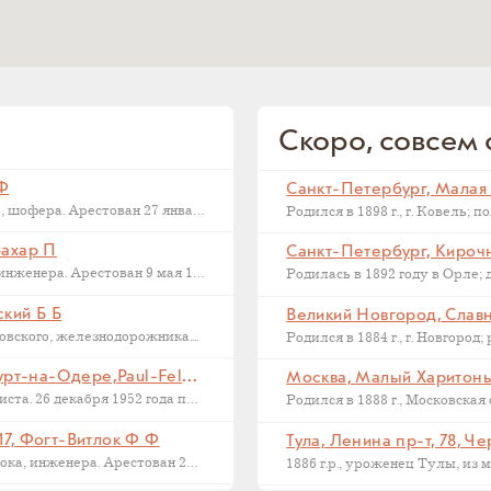
Скоро, совсем с
 Ф
Последний адрес Дмитрия Федоровича Макарова, шофера. Арестован 27 января 1937...
Захар П
Санкт-Петербург, Кирочна
Последний адрес Захара Петровича Филиппова, инженера. Арестован 9 мая 1933...
ский Б Б
Великий Новгород, Славна
ского, железнодорожника....
Франкфурт на Одере, Германия, Франкфурт-на-Одере,Paul-Feldner-Straße, 13, Кампиони Х Г
Москва, Малый Харитонье
Последний адрес Хорста Кампиони, фотожурналиста. 26 декабря 1952 года приговорен...
17, Фогт-Витлок Ф Ф
Тула, Ленина пр-т, 78, Ч
Последний адрес Федора Федоровича Фогт-Витлока, инженера. Арестован 27 июня...