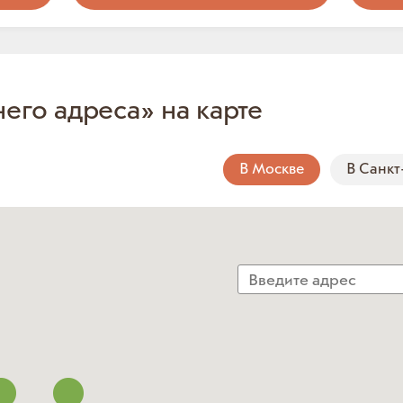
него адреса» на карте
В Москве
В Санкт