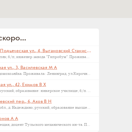
коро...
Санкт-Петербург, Малая Подьяческая ул., 4, Выгановский Станислав С (
Родился в 1898 г., г. Ковель; поляк; б/п; инженер завода "Гипробум". Проживал: Ленинград, Малая Подьяческая ул., д.4, кв.18. Арестован 16 сентября 1937 г. Приговорен: Комиссия НКВД и прокуратуры СССР 23 сентября 1937 г., обв.: 58-6-9-11 УК РСФСР. Расстрелян 28 сентября 1937 г. Реабилитирован 16.09.1957.
я ул., 3, Василевская М А
Родилась в 1892 году в Орле; домохозяйка. Проживала: Ленинград, ул.Кирочная, д.3, кв.2. Арестована: сентябрь-ноябрь 1937 года. Была сослана в Казахстан как ЧСИР. Умерла в 1944-45 г, село Манкент, Южный Казахстан.
я ул., 42, Екимов В Х
Родился в 1884 г., г. Новгород; русский; образование: юнкерское училище; б/п. Счетовод леспромхоза. Проживал: г. Новгород. Арестован 18 марта 1931 г. Приговорен: 23 апреля 1931 г. Приговор: Дело прекращено, освобожден. Бухгалтер артели "Сапожник". Арестован 2 апреля 1938 г. Приговор: ВМН.
вский пер., 6, Ахов В Н
Родился в 1888 г., Московская обл., д. Надеждино; русский; образование высшее; член ВКП(б); преподаватель Военной Академии РККА. Проживал: Москва, ул. М. Харитоньевская, 6-4. Арестован 31 декабря 1932 г. Приговорен: Коллегией ОГПУ 17 февраля 1933 г., обв.: террористической деятельности, к.-р. агитации и пропаганде. Расстрелян 21 марта 1933 г. Место захоронения – Москва, Ваганьковское кладбище. Реабилитирован 6 марта 1958 г.
ернов А А
1886 г.р., уроженец Тулы, из мещан, доцент Тульского механического ин-та. Проживал: Тула, ул. Коммунаров 122, кв. 17. Арестован 24 января 1938 г. Обвинение: участник контрреволюционной эсеровской организации г. Тулы. Дата смерти – 9 октября 1938 года. Реабилитирован в 1955 году.