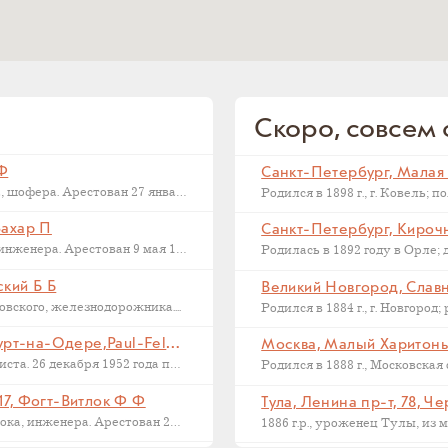
Скоро, совсем с
 Ф
Последний адрес Дмитрия Федоровича Макарова, шофера. Арестован 27 января 1937...
Захар П
Санкт-Петербург, Кирочна
Последний адрес Захара Петровича Филиппова, инженера. Арестован 9 мая 1933...
ский Б Б
Великий Новгород, Славна
ского, железнодорожника....
Франкфурт на Одере, Германия, Франкфурт-на-Одере,Paul-Feldner-Straße, 13, Кампиони Х Г
Москва, Малый Харитонье
Последний адрес Хорста Кампиони, фотожурналиста. 26 декабря 1952 года приговорен...
17, Фогт-Витлок Ф Ф
Тула, Ленина пр-т, 78, Ч
Последний адрес Федора Федоровича Фогт-Витлока, инженера. Арестован 27 июня...