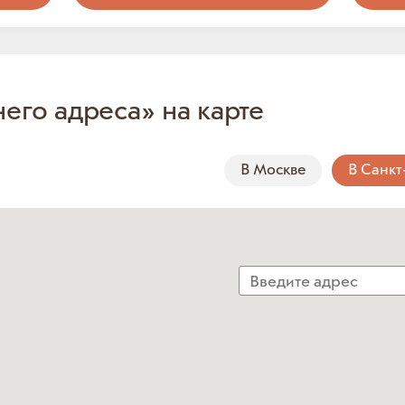
него адреса» на карте
В Москве
В Санкт