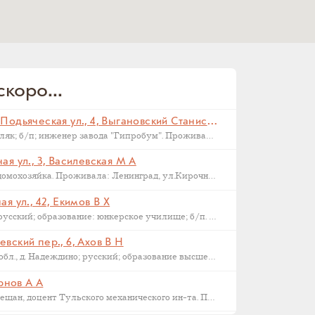
коро...
Санкт-Петербург, Малая Подьяческая ул., 4, Выгановский Станислав С (
Родился в 1898 г., г. Ковель; поляк; б/п; инженер завода "Гипробум". Проживал: Ленинград, Малая Подьяческая ул., д.4, кв.18. Арестован 16 сентября 1937 г. Приговорен: Комиссия НКВД и прокуратуры СССР 23 сентября 1937 г., обв.: 58-6-9-11 УК РСФСР. Расстрелян 28 сентября 1937 г. Реабилитирован 16.09.1957.
я ул., 3, Василевская М А
Родилась в 1892 году в Орле; домохозяйка. Проживала: Ленинград, ул.Кирочная, д.3, кв.2. Арестована: сентябрь-ноябрь 1937 года. Была сослана в Казахстан как ЧСИР. Умерла в 1944-45 г, село Манкент, Южный Казахстан.
я ул., 42, Екимов В Х
Родился в 1884 г., г. Новгород; русский; образование: юнкерское училище; б/п. Счетовод леспромхоза. Проживал: г. Новгород. Арестован 18 марта 1931 г. Приговорен: 23 апреля 1931 г. Приговор: Дело прекращено, освобожден. Бухгалтер артели "Сапожник". Арестован 2 апреля 1938 г. Приговор: ВМН.
вский пер., 6, Ахов В Н
Родился в 1888 г., Московская обл., д. Надеждино; русский; образование высшее; член ВКП(б); преподаватель Военной Академии РККА. Проживал: Москва, ул. М. Харитоньевская, 6-4. Арестован 31 декабря 1932 г. Приговорен: Коллегией ОГПУ 17 февраля 1933 г., обв.: террористической деятельности, к.-р. агитации и пропаганде. Расстрелян 21 марта 1933 г. Место захоронения – Москва, Ваганьковское кладбище. Реабилитирован 6 марта 1958 г.
ернов А А
1886 г.р., уроженец Тулы, из мещан, доцент Тульского механического ин-та. Проживал: Тула, ул. Коммунаров 122, кв. 17. Арестован 24 января 1938 г. Обвинение: участник контрреволюционной эсеровской организации г. Тулы. Дата смерти – 9 октября 1938 года. Реабилитирован в 1955 году.