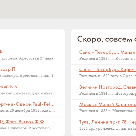
Скоро, совсем с
 Ф
Последний адрес Дмитрия Федоровича Макарова, шофера. Арестован 27 января 1937...
Захар П
Санкт-Петербург, Кирочна
Последний адрес Захара Петровича Филиппова, инженера. Арестован 9 мая 1933...
ский Б Б
Великий Новгород, Славна
ского, железнодорожника....
Франкфурт на Одере, Германия, Франкфурт-на-Одере,Paul-Feldner-Straße, 13, Кампиони Х Г
Москва, Малый Харитонье
Последний адрес Хорста Кампиони, фотожурналиста. 26 декабря 1952 года приговорен...
17, Фогт-Витлок Ф Ф
Тула, Ленина пр-т, 78, Ч
Последний адрес Федора Федоровича Фогт-Витлока, инженера. Арестован 27 июня...