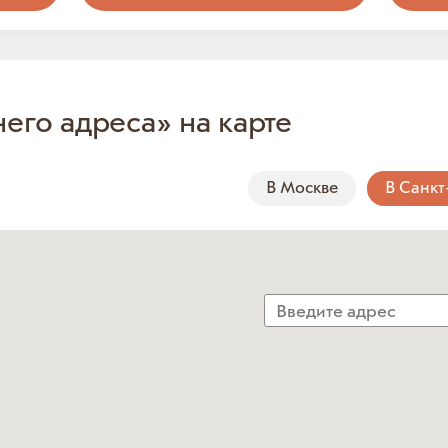
него адреса» на карте
В Москве
В Санкт