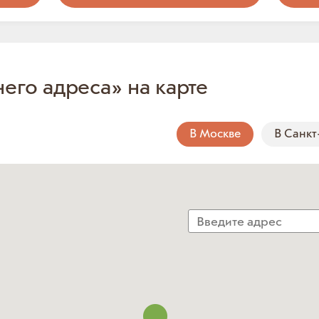
него адреса» на карте
В Москве
В Санкт