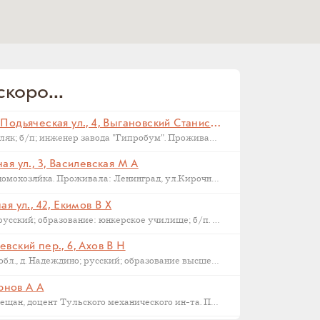
коро...
Санкт-Петербург, Малая Подьяческая ул., 4, Выгановский Станислав С (
Родился в 1898 г., г. Ковель; поляк; б/п; инженер завода "Гипробум". Проживал: Ленинград, Малая Подьяческая ул., д.4, кв.18. Арестован 16 сентября 1937 г. Приговорен: Комиссия НКВД и прокуратуры СССР 23 сентября 1937 г., обв.: 58-6-9-11 УК РСФСР. Расстрелян 28 сентября 1937 г. Реабилитирован 16.09.1957.
я ул., 3, Василевская М А
Родилась в 1892 году в Орле; домохозяйка. Проживала: Ленинград, ул.Кирочная, д.3, кв.2. Арестована: сентябрь-ноябрь 1937 года. Была сослана в Казахстан как ЧСИР. Умерла в 1944-45 г, село Манкент, Южный Казахстан.
я ул., 42, Екимов В Х
Родился в 1884 г., г. Новгород; русский; образование: юнкерское училище; б/п. Счетовод леспромхоза. Проживал: г. Новгород. Арестован 18 марта 1931 г. Приговорен: 23 апреля 1931 г. Приговор: Дело прекращено, освобожден. Бухгалтер артели "Сапожник". Арестован 2 апреля 1938 г. Приговор: ВМН.
вский пер., 6, Ахов В Н
Родился в 1888 г., Московская обл., д. Надеждино; русский; образование высшее; член ВКП(б); преподаватель Военной Академии РККА. Проживал: Москва, ул. М. Харитоньевская, 6-4. Арестован 31 декабря 1932 г. Приговорен: Коллегией ОГПУ 17 февраля 1933 г., обв.: террористической деятельности, к.-р. агитации и пропаганде. Расстрелян 21 марта 1933 г. Место захоронения – Москва, Ваганьковское кладбище. Реабилитирован 6 марта 1958 г.
ернов А А
1886 г.р., уроженец Тулы, из мещан, доцент Тульского механического ин-та. Проживал: Тула, ул. Коммунаров 122, кв. 17. Арестован 24 января 1938 г. Обвинение: участник контрреволюционной эсеровской организации г. Тулы. Дата смерти – 9 октября 1938 года. Реабилитирован в 1955 году.