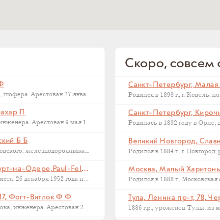
Скоро, совсем с
 Ф
Последний адрес Дмитрия Федоровича Макарова, шофера. Арестован 27 января 1937...
Захар П
Санкт-Петербург, Кирочна
Последний адрес Захара Петровича Филиппова, инженера. Арестован 9 мая 1933...
ский Б Б
Великий Новгород, Славна
ского, железнодорожника....
Франкфурт на Одере, Германия, Франкфурт-на-Одере,Paul-Feldner-Straße, 13, Кампиони Х Г
Москва, Малый Харитонье
Последний адрес Хорста Кампиони, фотожурналиста. 26 декабря 1952 года приговорен...
17, Фогт-Витлок Ф Ф
Тула, Ленина пр-т, 78, Ч
Последний адрес Федора Федоровича Фогт-Витлока, инженера. Арестован 27 июня...