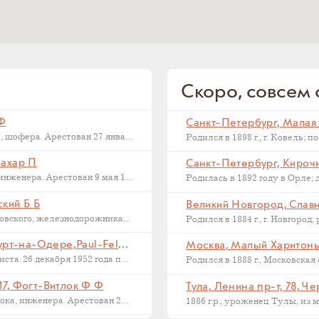
Скоро, совсем с
 Ф
Последний адрес Дмитрия Федоровича Макарова, шофера. Арестован 27 января 1937...
Захар П
Санкт-Петербург, Кирочна
Последний адрес Захара Петровича Филиппова, инженера. Арестован 9 мая 1933...
ский Б Б
Великий Новгород, Славна
ского, железнодорожника....
Франкфурт на Одере, Германия, Франкфурт-на-Одере,Paul-Feldner-Straße, 13, Кампиони Х Г
Москва, Малый Харитонье
Последний адрес Хорста Кампиони, фотожурналиста. 26 декабря 1952 года приговорен...
17, Фогт-Витлок Ф Ф
Тула, Ленина пр-т, 78, Ч
Последний адрес Федора Федоровича Фогт-Витлока, инженера. Арестован 27 июня...