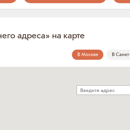
него адреса» на карте
В Москве
В Санкт