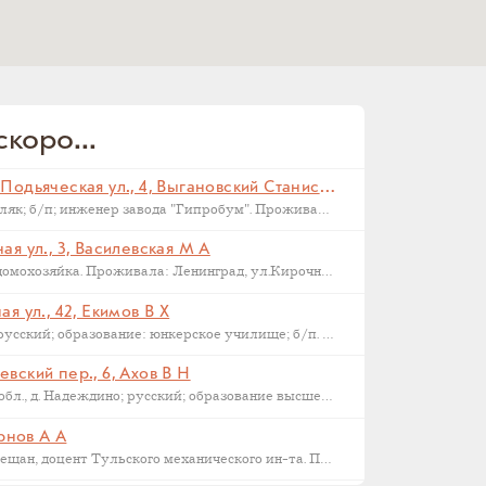
коро...
Санкт-Петербург, Малая Подьяческая ул., 4, Выгановский Станислав С (
Родился в 1898 г., г. Ковель; поляк; б/п; инженер завода "Гипробум". Проживал: Ленинград, Малая Подьяческая ул., д.4, кв.18. Арестован 16 сентября 1937 г. Приговорен: Комиссия НКВД и прокуратуры СССР 23 сентября 1937 г., обв.: 58-6-9-11 УК РСФСР. Расстрелян 28 сентября 1937 г. Реабилитирован 16.09.1957.
я ул., 3, Василевская М А
Родилась в 1892 году в Орле; домохозяйка. Проживала: Ленинград, ул.Кирочная, д.3, кв.2. Арестована: сентябрь-ноябрь 1937 года. Была сослана в Казахстан как ЧСИР. Умерла в 1944-45 г, село Манкент, Южный Казахстан.
я ул., 42, Екимов В Х
Родился в 1884 г., г. Новгород; русский; образование: юнкерское училище; б/п. Счетовод леспромхоза. Проживал: г. Новгород. Арестован 18 марта 1931 г. Приговорен: 23 апреля 1931 г. Приговор: Дело прекращено, освобожден. Бухгалтер артели "Сапожник". Арестован 2 апреля 1938 г. Приговор: ВМН.
вский пер., 6, Ахов В Н
Родился в 1888 г., Московская обл., д. Надеждино; русский; образование высшее; член ВКП(б); преподаватель Военной Академии РККА. Проживал: Москва, ул. М. Харитоньевская, 6-4. Арестован 31 декабря 1932 г. Приговорен: Коллегией ОГПУ 17 февраля 1933 г., обв.: террористической деятельности, к.-р. агитации и пропаганде. Расстрелян 21 марта 1933 г. Место захоронения – Москва, Ваганьковское кладбище. Реабилитирован 6 марта 1958 г.
ернов А А
1886 г.р., уроженец Тулы, из мещан, доцент Тульского механического ин-та. Проживал: Тула, ул. Коммунаров 122, кв. 17. Арестован 24 января 1938 г. Обвинение: участник контрреволюционной эсеровской организации г. Тулы. Дата смерти – 9 октября 1938 года. Реабилитирован в 1955 году.