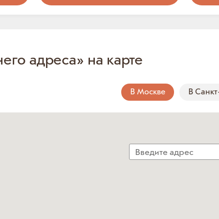
него адреса» на карте
В Москве
В Санкт