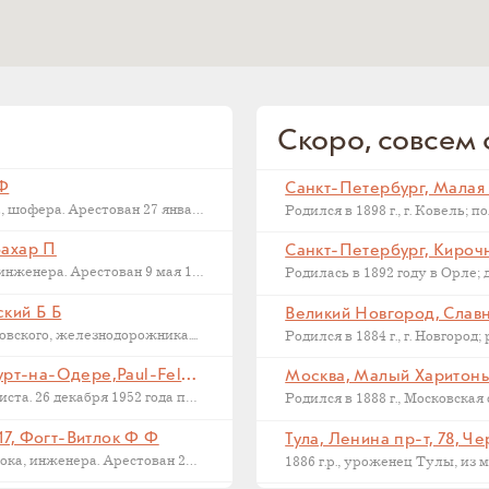
Скоро, совсем с
 Ф
Последний адрес Дмитрия Федоровича Макарова, шофера. Арестован 27 января 1937...
Захар П
Санкт-Петербург, Кирочна
Последний адрес Захара Петровича Филиппова, инженера. Арестован 9 мая 1933...
ский Б Б
Великий Новгород, Славна
ского, железнодорожника....
Франкфурт на Одере, Германия, Франкфурт-на-Одере,Paul-Feldner-Straße, 13, Кампиони Х Г
Москва, Малый Харитонье
Последний адрес Хорста Кампиони, фотожурналиста. 26 декабря 1952 года приговорен...
17, Фогт-Витлок Ф Ф
Тула, Ленина пр-т, 78, Ч
Последний адрес Федора Федоровича Фогт-Витлока, инженера. Арестован 27 июня...