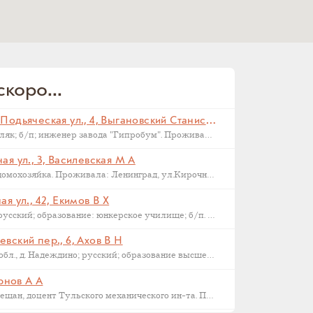
коро...
Санкт-Петербург, Малая Подьяческая ул., 4, Выгановский Станислав С (
Родился в 1898 г., г. Ковель; поляк; б/п; инженер завода "Гипробум". Проживал: Ленинград, Малая Подьяческая ул., д.4, кв.18. Арестован 16 сентября 1937 г. Приговорен: Комиссия НКВД и прокуратуры СССР 23 сентября 1937 г., обв.: 58-6-9-11 УК РСФСР. Расстрелян 28 сентября 1937 г. Реабилитирован 16.09.1957.
я ул., 3, Василевская М А
Родилась в 1892 году в Орле; домохозяйка. Проживала: Ленинград, ул.Кирочная, д.3, кв.2. Арестована: сентябрь-ноябрь 1937 года. Была сослана в Казахстан как ЧСИР. Умерла в 1944-45 г, село Манкент, Южный Казахстан.
я ул., 42, Екимов В Х
Родился в 1884 г., г. Новгород; русский; образование: юнкерское училище; б/п. Счетовод леспромхоза. Проживал: г. Новгород. Арестован 18 марта 1931 г. Приговорен: 23 апреля 1931 г. Приговор: Дело прекращено, освобожден. Бухгалтер артели "Сапожник". Арестован 2 апреля 1938 г. Приговор: ВМН.
вский пер., 6, Ахов В Н
Родился в 1888 г., Московская обл., д. Надеждино; русский; образование высшее; член ВКП(б); преподаватель Военной Академии РККА. Проживал: Москва, ул. М. Харитоньевская, 6-4. Арестован 31 декабря 1932 г. Приговорен: Коллегией ОГПУ 17 февраля 1933 г., обв.: террористической деятельности, к.-р. агитации и пропаганде. Расстрелян 21 марта 1933 г. Место захоронения – Москва, Ваганьковское кладбище. Реабилитирован 6 марта 1958 г.
ернов А А
1886 г.р., уроженец Тулы, из мещан, доцент Тульского механического ин-та. Проживал: Тула, ул. Коммунаров 122, кв. 17. Арестован 24 января 1938 г. Обвинение: участник контрреволюционной эсеровской организации г. Тулы. Дата смерти – 9 октября 1938 года. Реабилитирован в 1955 году.