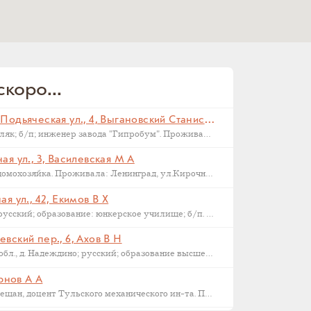
коро...
Санкт-Петербург, Малая Подьяческая ул., 4, Выгановский Станислав С (
Родился в 1898 г., г. Ковель; поляк; б/п; инженер завода "Гипробум". Проживал: Ленинград, Малая Подьяческая ул., д.4, кв.18. Арестован 16 сентября 1937 г. Приговорен: Комиссия НКВД и прокуратуры СССР 23 сентября 1937 г., обв.: 58-6-9-11 УК РСФСР. Расстрелян 28 сентября 1937 г. Реабилитирован 16.09.1957.
я ул., 3, Василевская М А
Родилась в 1892 году в Орле; домохозяйка. Проживала: Ленинград, ул.Кирочная, д.3, кв.2. Арестована: сентябрь-ноябрь 1937 года. Была сослана в Казахстан как ЧСИР. Умерла в 1944-45 г, село Манкент, Южный Казахстан.
я ул., 42, Екимов В Х
Родился в 1884 г., г. Новгород; русский; образование: юнкерское училище; б/п. Счетовод леспромхоза. Проживал: г. Новгород. Арестован 18 марта 1931 г. Приговорен: 23 апреля 1931 г. Приговор: Дело прекращено, освобожден. Бухгалтер артели "Сапожник". Арестован 2 апреля 1938 г. Приговор: ВМН.
вский пер., 6, Ахов В Н
Родился в 1888 г., Московская обл., д. Надеждино; русский; образование высшее; член ВКП(б); преподаватель Военной Академии РККА. Проживал: Москва, ул. М. Харитоньевская, 6-4. Арестован 31 декабря 1932 г. Приговорен: Коллегией ОГПУ 17 февраля 1933 г., обв.: террористической деятельности, к.-р. агитации и пропаганде. Расстрелян 21 марта 1933 г. Место захоронения – Москва, Ваганьковское кладбище. Реабилитирован 6 марта 1958 г.
ернов А А
1886 г.р., уроженец Тулы, из мещан, доцент Тульского механического ин-та. Проживал: Тула, ул. Коммунаров 122, кв. 17. Арестован 24 января 1938 г. Обвинение: участник контрреволюционной эсеровской организации г. Тулы. Дата смерти – 9 октября 1938 года. Реабилитирован в 1955 году.