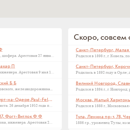
Скоро, совсем с
 Ф
Последний адрес Дмитрия Федоровича Макарова, шофера. Арестован 27 января 1937...
Захар П
Санкт-Петербург, Кирочна
Последний адрес Захара Петровича Филиппова, инженера. Арестован 9 мая 1933...
ский Б Б
Великий Новгород, Славна
ского, железнодорожника....
Франкфурт на Одере, Германия, Франкфурт-на-Одере,Paul-Feldner-Straße, 13, Кампиони Х Г
Москва, Малый Харитонье
Последний адрес Хорста Кампиони, фотожурналиста. 26 декабря 1952 года приговорен...
17, Фогт-Витлок Ф Ф
Тула, Ленина пр-т, 78, Ч
Последний адрес Федора Федоровича Фогт-Витлока, инженера. Арестован 27 июня...