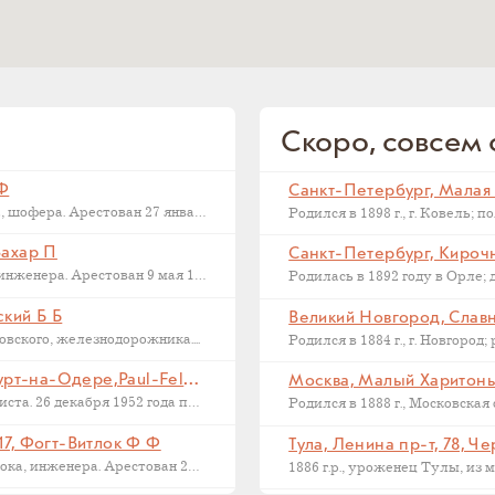
Скоро, совсем с
 Ф
Последний адрес Дмитрия Федоровича Макарова, шофера. Арестован 27 января 1937...
Захар П
Санкт-Петербург, Кирочна
Последний адрес Захара Петровича Филиппова, инженера. Арестован 9 мая 1933...
ский Б Б
Великий Новгород, Славна
ского, железнодорожника....
Франкфурт на Одере, Германия, Франкфурт-на-Одере,Paul-Feldner-Straße, 13, Кампиони Х Г
Москва, Малый Харитонье
Последний адрес Хорста Кампиони, фотожурналиста. 26 декабря 1952 года приговорен...
17, Фогт-Витлок Ф Ф
Тула, Ленина пр-т, 78, Ч
Последний адрес Федора Федоровича Фогт-Витлока, инженера. Арестован 27 июня...