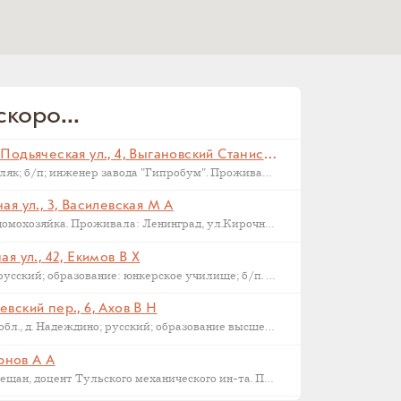
коро...
Санкт-Петербург, Малая Подьяческая ул., 4, Выгановский Станислав С (
Родился в 1898 г., г. Ковель; поляк; б/п; инженер завода "Гипробум". Проживал: Ленинград, Малая Подьяческая ул., д.4, кв.18. Арестован 16 сентября 1937 г. Приговорен: Комиссия НКВД и прокуратуры СССР 23 сентября 1937 г., обв.: 58-6-9-11 УК РСФСР. Расстрелян 28 сентября 1937 г. Реабилитирован 16.09.1957.
я ул., 3, Василевская М А
Родилась в 1892 году в Орле; домохозяйка. Проживала: Ленинград, ул.Кирочная, д.3, кв.2. Арестована: сентябрь-ноябрь 1937 года. Была сослана в Казахстан как ЧСИР. Умерла в 1944-45 г, село Манкент, Южный Казахстан.
я ул., 42, Екимов В Х
Родился в 1884 г., г. Новгород; русский; образование: юнкерское училище; б/п. Счетовод леспромхоза. Проживал: г. Новгород. Арестован 18 марта 1931 г. Приговорен: 23 апреля 1931 г. Приговор: Дело прекращено, освобожден. Бухгалтер артели "Сапожник". Арестован 2 апреля 1938 г. Приговор: ВМН.
вский пер., 6, Ахов В Н
Родился в 1888 г., Московская обл., д. Надеждино; русский; образование высшее; член ВКП(б); преподаватель Военной Академии РККА. Проживал: Москва, ул. М. Харитоньевская, 6-4. Арестован 31 декабря 1932 г. Приговорен: Коллегией ОГПУ 17 февраля 1933 г., обв.: террористической деятельности, к.-р. агитации и пропаганде. Расстрелян 21 марта 1933 г. Место захоронения – Москва, Ваганьковское кладбище. Реабилитирован 6 марта 1958 г.
ернов А А
1886 г.р., уроженец Тулы, из мещан, доцент Тульского механического ин-та. Проживал: Тула, ул. Коммунаров 122, кв. 17. Арестован 24 января 1938 г. Обвинение: участник контрреволюционной эсеровской организации г. Тулы. Дата смерти – 9 октября 1938 года. Реабилитирован в 1955 году.