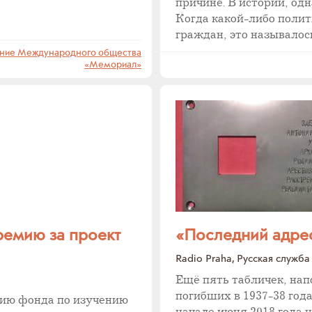
причине. В истории, од
Когда какой-либо поли
граждан, это называлос
ение Международного общества
«Мемориал»
ремию за проект
«Последний адрес
Radio Praha, Русская служба
Ещё пять табличек, на
погибших в 1937-38 год
мию фонда по изучению