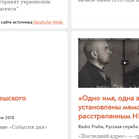
начале июня 2018 года 
тправят украинским
агента".
айте источника
Deutsche Welle
чешского
«Одно имя, одна ж
установлены мемо
расстрелянным 
ня 2018
Radio Praha, Русская служба
мме «События дня».
«Последний адрес» — гр