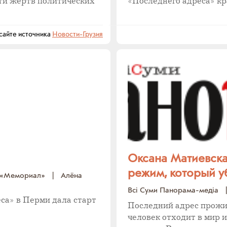
ти жертв политических
«Последнего адреса» к
айте источника
Новости-Грузия
Оксана Матиевска
режим, который у
а «Мемориал»
|
Алёна
Всі Суми Панорама-медіа
|
са» в Перми дала старт
Последний адрес прожив
человек отходит в мир 