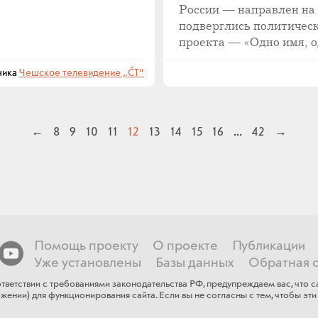
России — направлен на
подверглись политическ
проекта — «Одно имя, о
ника
Чешское телевидение „ČT“
←
8
9
10
11
12
13
14
15
16
...
42
→
Помощь проекту
О проекте
Публикации
Уже установлены
Базы данных
Обратная с
тветствии с требованиями законодательства РФ, предупреждаем вас, что
ении) для функционирования сайта​. Если ​вы не согласны с тем, чтобы эти 