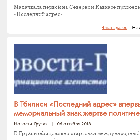
Махачкала первой на Северном Кавказе присоеди
«Последний адрес»
Читать далее
На са
В Тбилиси «Последний адрес» вперв
мемориальный знак жертве политиче
Новости-Грузия
|
06 октября 2018
В Грузии официально стартовал международный