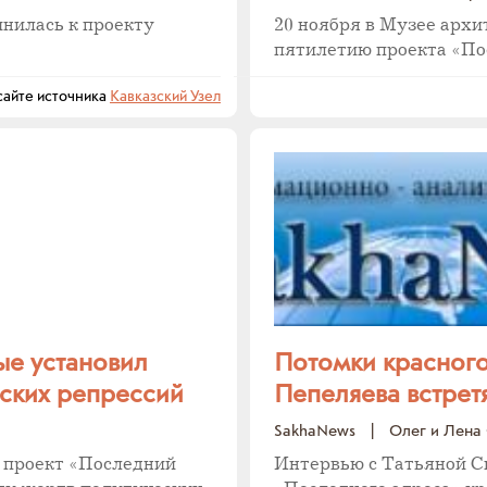
нилась к проекту
20 ноября в Музее арх
пятилетию проекта «По
йте источника
Кавказский Узел
ые установил
Потомки красного
ских репрессий
Пепеляева встретя
SakhaNews
|
Олег и Лена
 проект «Последний
Интервью с Татьяной С