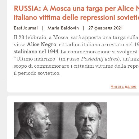
RUSSIA: A Mosca una targa per Alice 
italiano vittima delle repressioni soviet
East Journal
|
Maria Baldovin
|
27 февраля 2021
Il 28 febbraio, a Mosca, sarà apposta una targa sulla
visse
Alice Negro
, cittadino italiano arrestato nel 1
staliniano nel 1944
. La commemorazione si svolgerà 
“Ultimo indirizzo” (in russo
Poslednij adres
), un’ini
scopo di commemorare i cittadini vittime della repr
il periodo sovietico.
Читать далее
Н