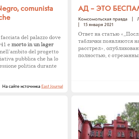
Negro, comunista
АД – ЭТО БЕСП
iche
Комсомольская правда
|
|
15 января 2021
Ответ на статью «„После
 facciata del palazzo dove
таблички появляются н
941 e
morto in un lager
расстрел», опубликова
nell’ambito del progetto
полностью, с отрезанн
ziativa pubblica che ha lo
essione politica durante
а сайте источника
East Journal