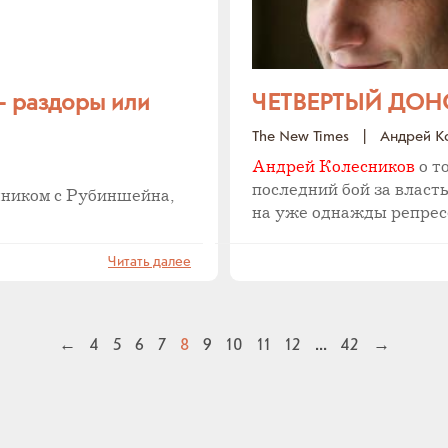
- раздоры или
ЧЕТВЕРТЫЙ ДОН
The New Times
|
Андрей К
Андрей Колесников
о т
последний бой за власт
иком с Рубиншейна,
на уже однажды репрес
Читать далее
←
4
5
6
7
8
9
10
11
12
...
42
→