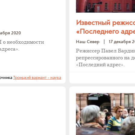
Известный режисс
«Последнего адре
кабря 2020
Наш Север
|
17 декабря 
П о необходимости
адреса».
Режиссер Павел Бардин 
репрессированного на д
«Последний адрес».
очника
Троицкий вариант - наука