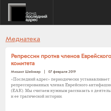
Медиатека
Репрессии против членов Еврейског
комитета
Михаил Шейнкер
|
07 февраля 2019
«Последний адрес» периодически устанавливает 
репрессированных членах Еврейского антифашис
(ЕАК). Мы считаем нужным рассказать о деятель
и ее трагической истории.