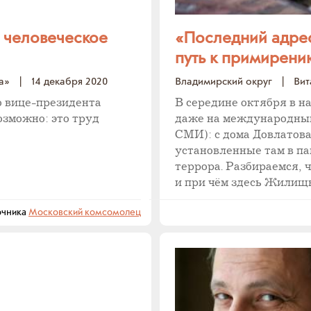
а человеческое
«Последний адрес
путь к примирени
а»
|
14 декабря 2020
Владимирский округ
|
Вит
о вице-президента
В середине октября в 
зможно: это труд
даже на международный
СМИ): с дома Довлатова
установленные там в па
террора. Разбираемся, 
и при чём здесь Жилищ
очника
Московский комсомолец