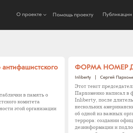
О проекте
Публикации
Помощь проекту
о антифашистского
ФОРМА НОМЕР 
Inliberty
|
Сергей Пархом
Этот текст председател
Пархоменко написал в ф
таблички в память о
Inliberty, после длите
тского комитета
нескольких американски
ности этой организации
об одной из важных ор
террора: создании офиц
дезинформации и подлог