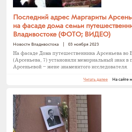
Последний адрес Маргариты Арсень
на фасаде дома семьи путешественни
Владивостоке (ФОТО; ВИДЕО)
Новости Владивостока
|
03 ноября 2023
На фасаде Дома путешественника Арсеньева во 
(Арсеньева, 7) установили мемориальный знак в 
Арсеньевой – жене знаменитого исследователя.
Читать далее
На сайте и