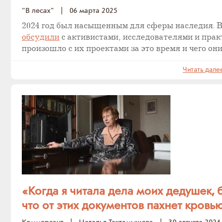
"В лесах"
|
06 марта 2025
2024 год был насыщенным для сферы наследия. В
обсудили
с активистами, исследователями и прак
произошло с их проектами за это время и чего он
Читать дале
«Когда я читала дела моих дедушек,
что от этих документов пахнет кровь