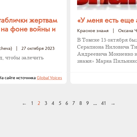
таблички жертвам
«У меня есть еще
 на фоне войны и
Красное знамя
|
Оксана Ч
В Томске 15 октября бы
Серапиона Ниловича Ти
cheva)
|
27 октября 2023
Андреевича Мокиенко и
д, чтобы залечить
знамя» Марка Пильнико
 сайте источника
Global Voices
←
1
2
3
4
5
6
7
8
9
...
41
→