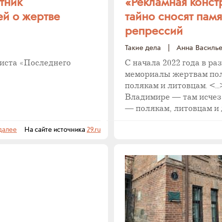
тник
«Рекламная конст
ей о жертве
тайно сносят пам
репрессий
Такие дела
|
Анна Василь
иста «Последнего
С начала 2022 года в р
мемориалы жертвам пол
полякам и литовцам. <.
Владимире — там исчез
— полякам, литовцам и 
далее
На сайте источника
29.ru