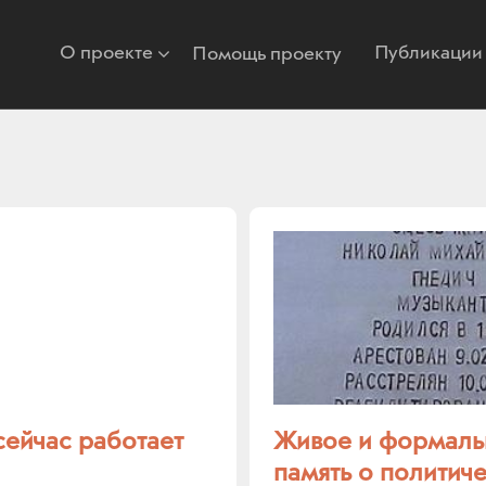
О проекте
Публикации
Помощь проекту
сейчас работает
Живое и формальн
память о политич