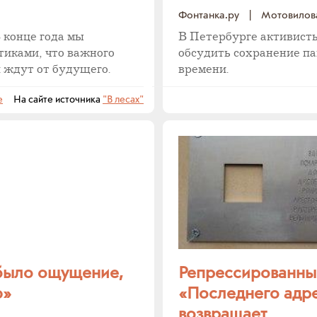
Фонтанка.ру
|
Мотовилов
 конце года мы
В Петербурге активист
тиками, что важного
обсудить сохранение па
и ждут от будущего.
времени.
е
На сайте источника
"В лесах"
 было ощущение,
Репрессированные
ю»
«Последнего адре
возвращает