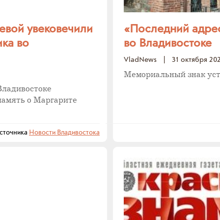
евой увековечили
«Последний адре
ка во
во Владивостоке
VladNews
|
31 октября 20
Мемориальный знак уст
Владивостоке
память о Маргарите
сточника
Новости Владивостока