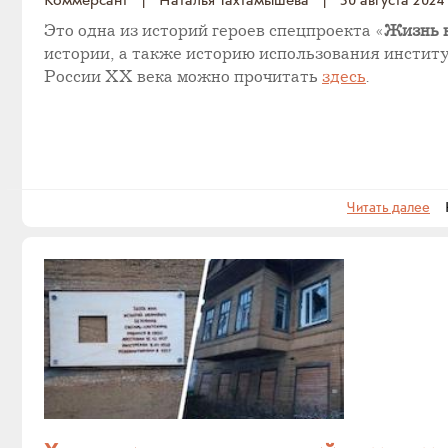
Коммерсант
|
Наталья Тахтамышева
|
30 августа 2024
Это одна из историй героев спецпроекта «
Жизнь к
истории, а также историю использования институ
России XX века можно прочитать
здесь
.
Читать далее
На