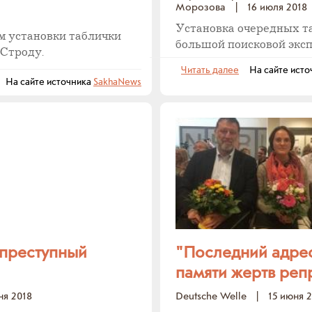
Морозова
|
16 июля 2018
Установка очередных та
м установки таблички
большой поисковой экс
 Строду.
Читать далее
На сайте исто
На сайте источника
SakhaNews
 преступный
"Последний адрес
памяти жертв реп
ня 2018
Deutsche Welle
|
15 июня 