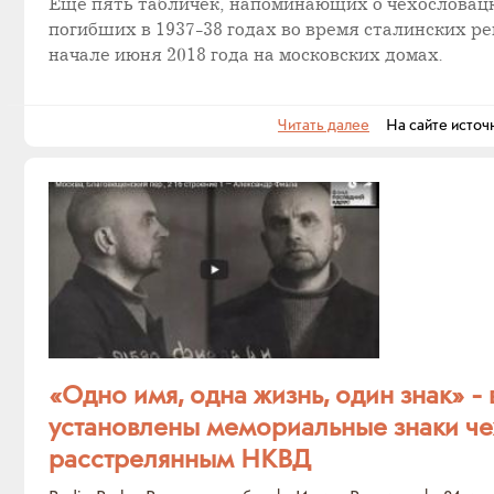
Ещё пять табличек, напоминающих о чехословац
погибших в 1937-38 годах во время сталинских ре
начале июня 2018 года на московских домах.
Читать далее
На сайте источ
«Одно имя, одна жизнь, один знак» -
установлены мемориальные знаки че
расстрелянным НКВД