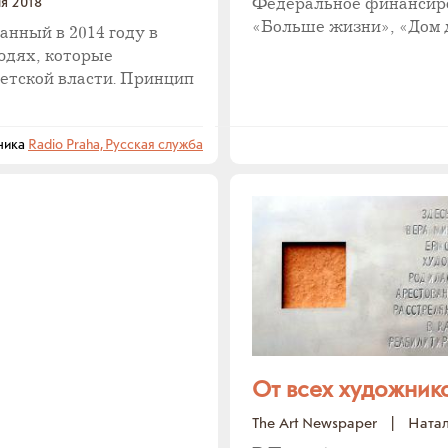
я 2018
Федеральное финансир
«Больше жизни», «Дом д
нный в 2014 году в
юдях, которые
ветской власти. Принцип
ника
Radio Praha, Русская служба
От всех художник
The Art Newspaper
|
Ната