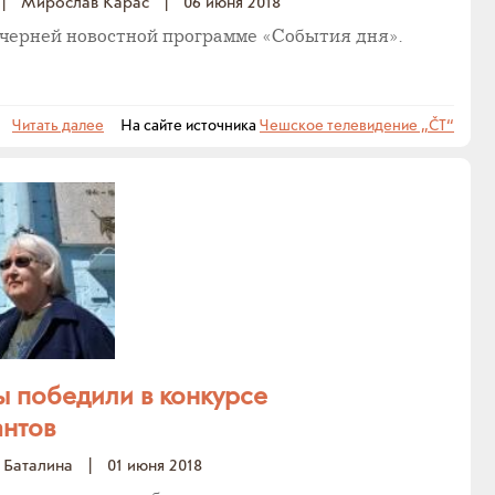
|
Мирослав Карас
|
06 июня 2018
черней новостной программе «События дня».
Читать далее
На сайте источника
Чешское телевидение „ČT“
 победили в конкурсе
антов
 Баталина
|
01 июня 2018