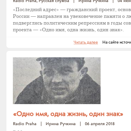
Radio Praha, Русская служба
|
Ирина Ручкина
|
04 июн
«Последний адрес» — гражданский проект, основа
России — направлен на увековечение памяти о л
подверглись политическим репрессиям в годы со
проекта — «Одно имя, одна жизнь, один знак».
Читать далее
На сайте источ
«Одно имя, одна жизнь, один знак»
Radio Praha
|
Ирина Ручкина
|
06 апреля 2018