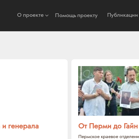
О проекте
Публикации
Помощь проекту
 и генерала
От Перми до Гайн
Пермское краевое отделен