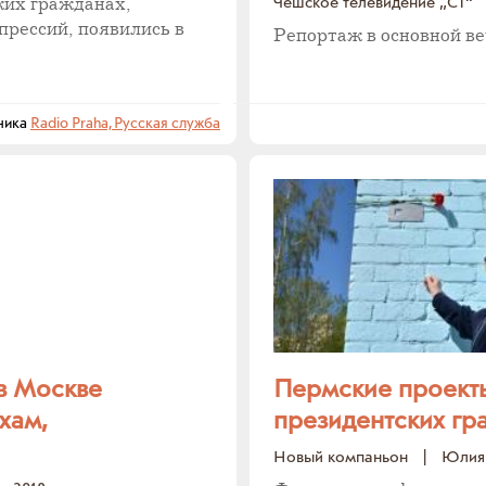
Чешское телевидение „ČT“
ких гражданах,
прессий, появились в
Репортаж в основной ве
ника
Radio Praha, Русская служба
 в Москве
Пермские проекты
хам,
президентских гр
Новый компаньон
|
Юлия