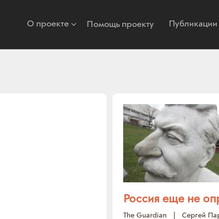
О проекте
Публикации
Помощь проекту
Россия еще не оп
The Guardian
|
Сергей Па