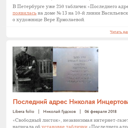
В Петербурге уже 250 табличек «Последнего адре
появилась
на доме № 13 на 10-й линии Васильевск
о художнице Вере Ермолаевой.
Читать да
Последний адрес Николая Инцертов
Libera folio
|
Николай Гудсков
|
06 февраля 2018
«Свободный листок», независимая интернет-газет
написала об
установке таблички
«Последнего адр