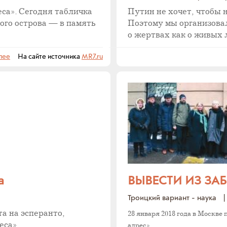
са». Сегодня табличка
Путин не хочет, чтобы 
ого острова — в память
Поэтому мы организова
о жертвах как о живых 
лее
На сайте источника
MR7.ru
а
ВЫВЕСТИ ИЗ ЗА
Троицкий вариант - наука
|
а на эсперанто,
28 января 2018 года в Москв
еса».
адрес».