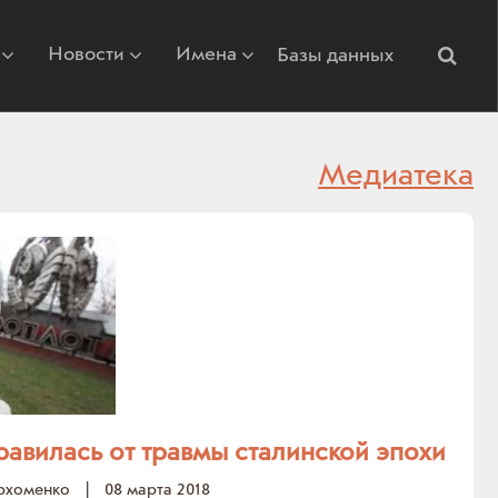
Новости
Имена
Базы данных
Медиатека
равилась от травмы сталинской эпохи
рхоменко
|
08 марта 2018