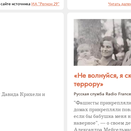
айте источника
ИА "Регион 29"
Читать дале
«Не волнуйся, я 
террору»
Русская служба Radio France 
 Давида Крихели и
"Фашисты прикрепляли ж
домах прикрепляли повя
если бы бабушка меня не
наверное", — о своем де
Александра Мейсельма