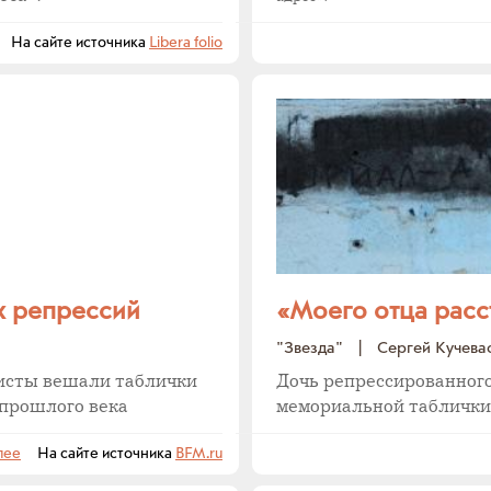
На сайте источника
Libera folio
х репрессий
«Моего отца расс
"Звезда"
|
Сергей Кучева
висты вешали таблички
Дочь репрессированног
 прошлого века
мемориальной таблички
лее
На сайте источника
BFM.ru