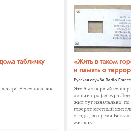
 дома табличку
«Жить в таком го
и память о терро
Русская служба Radio France 
слесаря Безсонова как
Это был первый коопера
деньги профессура Лесо
жил тут изначально, по
говорит местный житель
е годы, во время Больш
жильцы.