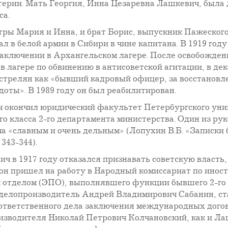
терии. Мать Георгия, Инна Цезаревна Лашкевич, была
са.
тры Мария и Инна, и брат Борис, выпускник Пажеского
л в белой армии в Сибири в чине капитана. В 1919 году
заключении в Архангельском лагере. После освобождени
в лагере по обвинению в антисоветской агитации, в дек
сстрелян как «бывший кадровый офицер, за восстановл
доты». В 1989 году он был реабилитирован.
ч окончил юридический факультет Петербургского уни
го класса 2-го департамента министерства. Один из р
 «славным и очень дельным» (Лопухин В.Б. «Записки
343-344).
ч в 1917 году отказался признавать советскую власть,
ду, он пришел на работу в Народный комиссариат по ин
отделом (ЭПО), выполнявшего функции бывшего 2-го 
й делопроизводитель Андрей Владимирович Сабанин, 
 ответственного дела заключения международных догов
роизводителя Николай Петрович Колчановский, как и 