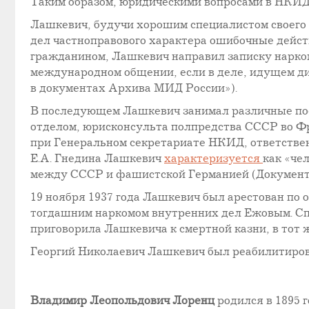
Таким образом, юридическими вопросами в НКИД 
Лашкевич, будучи хорошим специалистом своего д
дел частноправового характера ошибочные дейс
гражданином, Лашкевич направил записку нарко
международном общении, если в деле, идущем ди
в документах Архива МИД России»).
В последующем Лашкевич занимал различные по
отделом, юрисконсульта полпредства СССР во Ф
при Генеральном секретариате НКИД, ответствен
Е.А. Гнедина Лашкевич
характеризуется
как «че
между СССР и фашистской Германией (Документы
19 ноября 1937 года Лашкевич был арестован по о
тогдашним наркомом внутренних дел Ежовым. Спи
приговорила Лашкевича к смертной казни, в тот ж
Георгий Николаевич Лашкевич был реабилитирова
Владимир Леопольдович Лоренц
родился в 1895 