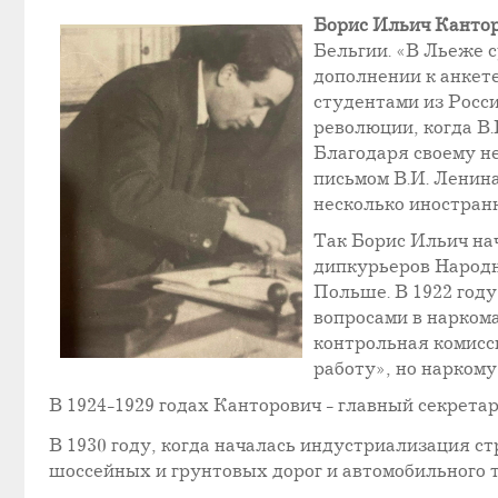
Борис Ильич Канто
Бельгии. «В Льеже 
дополнении к анкете
студентами из Росси
революции, когда В.
Благодаря своему не
письмом В.И. Ленин
несколько иностран
Так Борис Ильич на
дипкурьеров Народн
Польше. В 1922 год
вопросами в наркома
контрольная комисс
работу», но нарком
В 1924-1929 годах Канторович - главный секрет
В 1930 году, когда началась индустриализация 
шоссейных и грунтовых дорог и автомобильного 