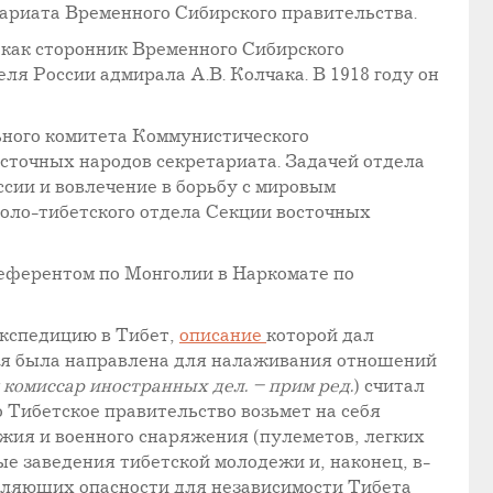
сариата Временного Сибирского правительства.
 как сторонник Временного Сибирского
ля России адмирала А.В. Колчака. В 1918 году он
ьного комитета Коммунистического
сточных народов секретариата. Задачей отдела
сии и вовлечение в борьбу с мировым
оло-тибетского отдела Секции восточных
 референтом по Монголии в Наркомате по
экспедицию в Тибет,
описание
которой дал
иция была направлена для налаживания отношений
комиссар иностранных дел. – прим ред.
) считал
 Тибетское правительство возьмет на себя
жия и военного снаряжения (пулеметов, легких
ые заведения тибетской молодежи и, наконец, в-
авляющих опасности для независимости Тибета