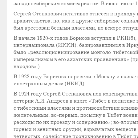
западносибирским комиссариатом. В июне-июле 1
Сергей Степанович негативно отнесся к приходу 
правительства, но, как и другие сибирские социа
был арестован белыми властями, но вскоре отпущ
В начале 1920-х годов Борисов вступил в РКП(б
интернационала (ИККИ), базировавшимся в Иркут
было «революционизирование монголо-тибетской 
империализмом в его азиатских проявлениях» (ц
народов» ).
В 1922 году Борисова перевели в Москву и назна
иностранным делам (НКИД).
В 1924 году Сергей Степанович под конспирати
историк А.И. Андреев в книге «Тибет в политике
с тибетскими властями и противодействия влияни
желательным, во-первых, посылку в Тибет военны
расходы по их проезду и содержанию»; во-вторы
горных и зенитных орудий, взрывчатых веществ и 
четвертых, содействие проникновению в Тибет п