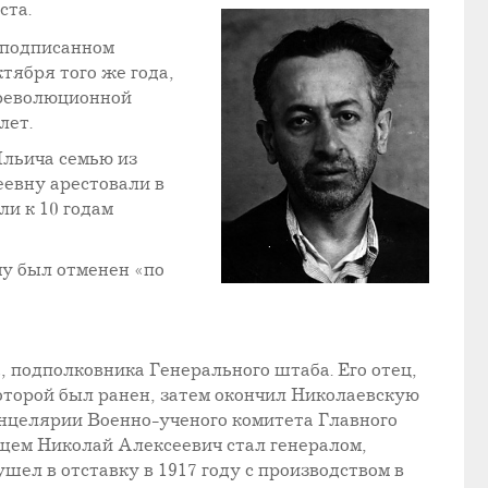
ста.
, подписанном
тября того же года,
рреволюционной
лет.
Ильича семью из
еевну арестовали в
ли к 10 годам
чу был отменен «по
, подполковника Генерального штаба. Его отец,
оторой был ранен, затем окончил Николаевскую
нцелярии Военно-ученого комитета Главного
ющем Николай Алексеевич стал генералом,
шел в отставку в 1917 году с производством в