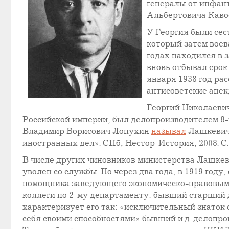
генералы от инфан
Альбертовича Каво
У Георгия были сес
который затем воева
годах находился в 
вновь отбывал срок 
января 1938 год ра
антисоветские анек
Георгий Николаеви
Российской империи, был делопроизводителем 8-
Владимир Борисович Лопухин
называл
Лашкевича
иностранных дел». СПб, Нестор-История, 2008. С. 
В числе других чиновников министерства Лашкеви
уволен со службы. Но через два года, в 1919 го
помощника заведующего экономическо-правовым 
коллеги по 2-му департаменту: бывший старши
характеризует его так: «исключительный знаток
себя своими способностями» бывший и.д. делоп