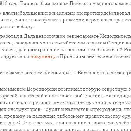
918 года Борисов был членом Бийского уездного комис
к власти большевиков и активно им противодействовал
листы, вошел в конфликт с режимом верховного правите
ен на свободу.
), работал в Дальневосточном секретариате Исполнител
ске, заведовал монголо-тибетским отделом Секции во
массы, распространение на нее влияния Советской Рос
итируется по
документу
«Принципы деятельности монг
чили заместителем начальника II Восточного отдела и
вным именем Церендоржи возглавил вторую секретную 
 царской, советской и постсоветской России». Экспед
ю англичан в регионе. «Чичерин (
тогдашний народный 
х инструкторов – бурят и калмыков «при условии, что
х, продажу за наличные тибетскому правительству ору
т. д.); <…> в-третьих, привлечение в советские учебн
ромышленного и торгового капитала стран, не предст