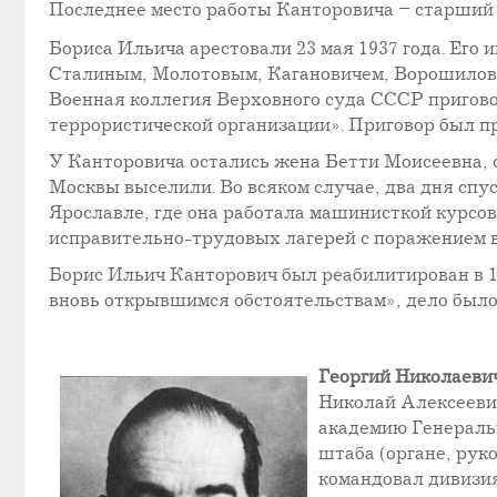
Последнее место работы Канторовича – старший 
Бориса Ильича арестовали 23 мая 1937 года. Его и
Сталиным, Молотовым, Кагановичем, Ворошиловым
Военная коллегия Верховного суда СССР пригово
террористической организации». Приговор был пр
У Канторовича остались жена Бетти Моисеевна, с
Москвы выселили. Во всяком случае, два дня спус
Ярославле, где она работала машинисткой курсов
исправительно-трудовых лагерей с поражением в пр
Борис Ильич Канторович был реабилитирован в 19
вновь открывшимся обстоятельствам», дело было
Георгий Николаев
Николай Алексеевич
академию Генеральн
штаба (органе, рук
командовал дивизия