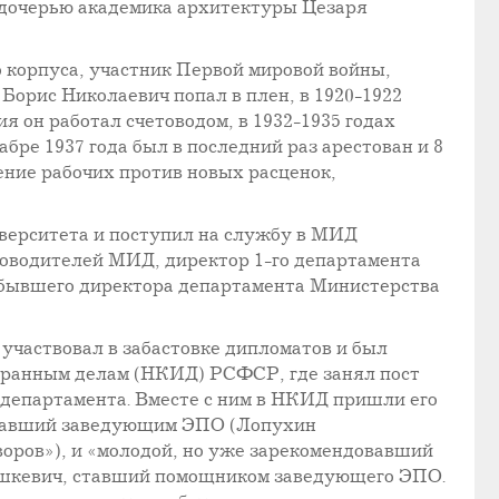
 дочерью академика архитектуры Цезаря
 корпуса, участник Первой мировой войны,
 Борис Николаевич попал в плен, в 1920-1922
я он работал счетоводом, в 1932-1935 годах
абре 1937 года был в последний раз арестован и 8
ение рабочих против новых расценок,
верситета и поступил на службу в МИД
уководителей МИД, директор 1-го департамента
 бывшего директора департамента Министерства
 участвовал в забастовке дипломатов и был
остранным делам (НКИД) РСФСР, где занял пост
департамента. Вместе с ним в НКИД пришли его
ставший заведующим ЭПО (Лопухин
оров»), и «молодой, но уже зарекомендовавший
Лашкевич, ставший помощником заведующего ЭПО.