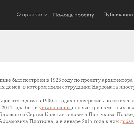
О проекте
Публикации
Помощь проекту
ке был построен в 1928 году по проекту архитектора 
х домов, в котором жили сотрудники Наркомата иност
цов этого дома в 1930-х годах подверглись политичес
е 2014 года были
установлены
первые три памятных зна
рского и Сергея Константиновича Пастухова. Позже, в
брамовича Плоткина, а в январе 2017 года к ним
доба