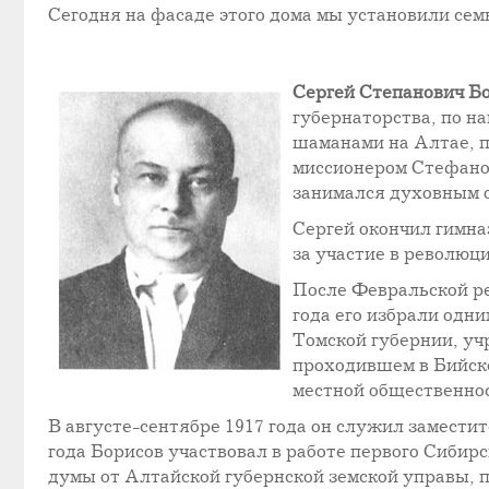
Сегодня на фасаде этого дома мы установили се
Сергей Степанович Б
губернаторства, по н
шаманами на Алтае, п
миссионером Стефаном
занимался духовным 
Сергей окончил гимна
за участие в революц
После Февральской ре
года его избрали одн
Томской губернии, уч
проходившем в Бийске
местной общественнос
В августе-сентябре 1917 года он служил заместит
года Борисов участвовал в работе первого Сибирс
думы от Алтайской губернской земской управы, п