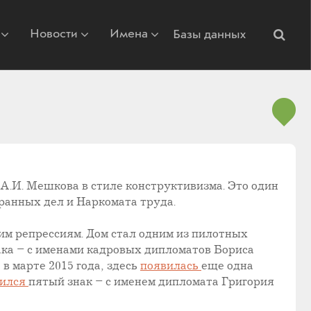
Новости
Имена
Базы данных
А.И. Мешкова в стиле конструктивизма. Это один
ранных дел и Наркомата труда.
ким репрессиям. Дом стал одним из пилотных
ка – с именами кадровых дипломатов Бориса
 марте 2015 года, здесь
появилась
еще одна
вился
пятый знак – с именем дипломата Григория