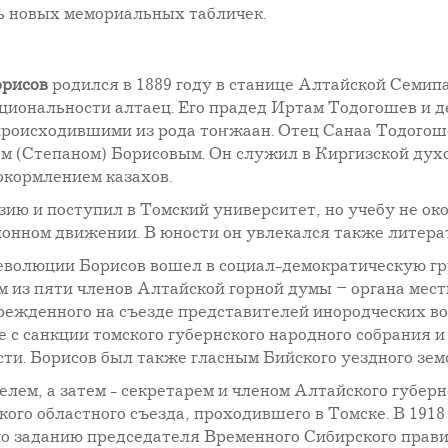
мь новых мемориальных табличек.
орисов
родился в 1889 году в станице Алтайской Семип
ациональности алтаец. Его прадед Иртам Тодогошев и
роисходившими из рода тоҥжаан. Отец Санаа Тодогош
 (Степаном) Борисовым. Он служил в Киргизской духо
окормлением казахов.
зию и поступил в Томский университет, но учебу не ок
ионном движении. В юности он увлекался также литер
волюции Борисов вошел в социал-демократическую гру
им из пяти членов Алтайской горной думы – органа ме
режденного на съезде представителей инородческих во
 с санкции томского губернского народного собрания и
ти. Борисов был также гласным Бийского уездного зем
елем, а затем - секретарем и членом Алтайского губерн
кого областного съезда, проходившего в Томске. В 191
о заданию председателя Временного Сибирского правит