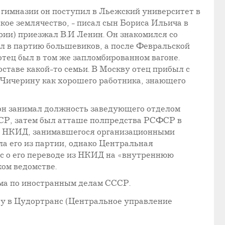
 гимназии он поступил в Льежский университет в
ое землячество, - писал сын Бориса Ильича в
арии) приезжал В.И Ленин. Он знакомился со
пил в партию большевиков, а после Февральской
отец был в том же запломбированном вагоне.
ставе какой-то семьи. В Москву отец прибыл с
. Чичерину как хорошего работника, знающего
 он занимал должность заведующего отделом
СР, затем был атташе полпредства РСФСР в
и НКИД, занимавшегося организационными
ла его из партии, однако Центральная
ос о его переводе из НКИД на «внутреннюю
ом ведомстве.
ома по иностранным делам СССР.
оту в Цудортранс (Центральное управление