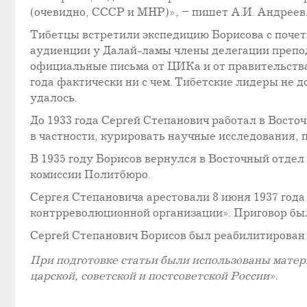
(очевидно, СССР и МНР)», – пишет А.И. Андреев
Тибетцы встретили экспедицию Борисова с почет
аудиенции у Далай-ламы члены делегации препод
официальные письма от ЦИКа и от правительства
года фактически ни с чем. Тибетские лидеры не 
удалось.
До 1933 года Сергей Степанович работал в Вост
в частности, курировать научные исследования,
В 1935 году Борисов вернулся в Восточный отд
комиссии Политбюро.
Сергея Степановича арестовали 8 июня 1937 года 
контрреволюционной организации». Приговор был 
Сергей Степанович Борисов был реабилитирован в
При подготовке статьи были использованы мате
царской, советской и постсоветской России».