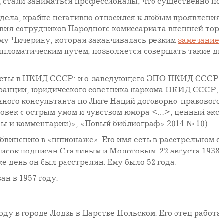
стали заниматься профессионалы, что существенно по
ела, крайне негативно относился к любым проявлениям 
твия сотрудников Народного комиссариата внешней то
му Чичерину, которая заканчивалась резким
замечани
пломатическим путем, позволяется совершать такие д
сты в НКИД СССР: и.о. заведующего ЭПО НКИД СССР,
ранции, юридического советника наркома НКИД СССР,
ного консультанта по Лиге Наций договорно-правовог
ловек с острым умом и чувством юмора <…>, ценный эк
 и комментарии)», «Новый библиограф» 2014 № 10).
бвинению в «шпионаже». Его имя есть в расстрельном с
сок подписан Сталиным и Молотовым. 22 августа 1938
е день он был расстрелян. Ему было 52 года.
н в 1957 году.
году в городе Лодзь в Царстве Польском. Его отец рабо