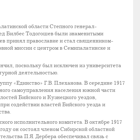
алатинской области Степного генерал-
 дед Билбес Тодогошев были знаменитыми
ев принял православие и стал священником-
вной миссии с центром в Семипалатинске и
ончил, поскольку был исключен из университета
атурной деятельностью.
ппу «Единство» Г.В. Плеханова. В середине 1917
стного самоуправления населения южной части
лостей Бийского и Кузнецкого уездов,
 при содействии властей Бийского уезда и
ства.
ского исполнительного комитета. В октябре 1917
8 году он состоял членом Сибирской областной
ельства П.Я. Дербера обеспечивал связь с