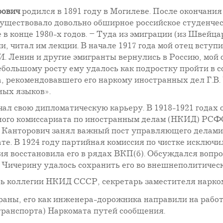
рович
родился в 1891 году в Могилеве. После окончания
существовало довольно обширное российское студенческ
 в конце 1980-х годов. – Туда из эмиграции (из Швейц
и, читал им лекции. В начале 1917 года мой отец всту
И. Ленин и другие эмигранты вернулись в Россию, мой 
большому росту ему удалось как подростку пройти в со
а, рекомендовавшего его наркому иностранных дел Г.В
ных языков».
чал свою дипломатическую карьеру. В 1918-1921 годах
ого комиссариата по иностранным делам (НКИД) РСФ
у Канторович занял важный пост управляющего делам
те. В 1924 году партийная комиссия по чистке исключи
ия восстановила его в рядах ВКП(б). Обсуждался вопр
у Чичерину удалось сохранить его во внешнеполитическ
арь коллегии НКИД СССР, секретарь заместителя нарк
страны, его как инженера-дорожника направили на раб
транспорта) Наркомата путей сообщения.