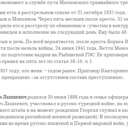
экономист в службе пути Московского трамвайного тре
мя есть в расстрельном списке от 21 октября 1937 года
 и Микояном. Через пять месяцев после ареста, 31 ок
рила его к расстрелу по обвинению в «участии в конт
иведен в исполнение на следующий день. Ему было 46 
ын и дочь. По всей вероятности, после ареста Бориса 
тя после начала войны, 24 июня 1941 года, Бетти Моис
 по подготовке кадров на Рыбинской ГЭС. Ее приговори
авах на пять лет по статье 58-10, ч. 1.
57 году, его жена – годом ранее. Приговор Канторови
 прекращено «за отсутствием состава преступления».
ич Лашкевич
родился 30 июня 1886 года в семье офицера
 Лашкевич, участвовал в русско-турецкой войне, на к
ого штаба и на момент рождения Георгия служил в ка
оводившем российской военной разведкой). В последу
ми во время русско-японской и Первой мировой войн, у