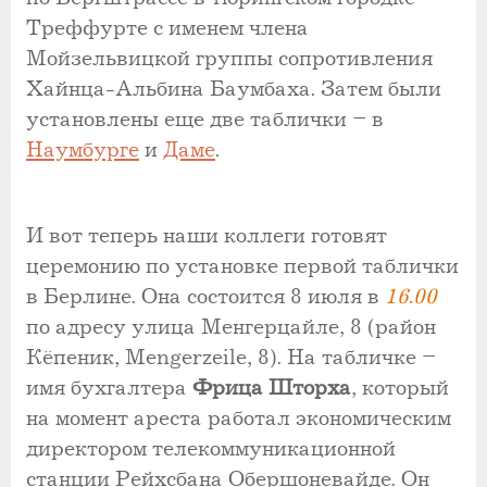
Треффурте с именем члена
Мойзельвицкой группы сопротивления
Хайнца-Альбина Баумбаха. Затем были
установлены еще две таблички – в
Наумбурге
и
Даме
.
И вот теперь наши коллеги готовят
церемонию по установке первой таблички
в Берлине. Она состоится 8 июля в
16.00
по адресу улица Менгерцайле, 8 (район
Кёпеник, Mengerzeile, 8). На табличке –
имя бухгалтера
Фрица Шторха
, который
на момент ареста работал экономическим
директором телекоммуникационной
станции Рейхсбана Обершоневайде. Он