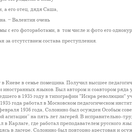
 а его отец, дядя Саша,
на. – Валентин очень
ы с его фотоработами, в том числе и фото его однокур
н за отсутствием состава преступления.
у в Киеве в семье помещика. Получил высшее педагоги
и иностранных языков. Был автором и соавтором ряда 
едшего в 1935 году в типографии "Искра революции" у
ре 1935 года работал в Московском педагогическом инсти
 февраля 1936 года, Солонино был осужден Особым со
агитации” на пять лет лагерей. В исправительно-тру
 в Карлаге, где работал преподавателем русского язы
одясь в лагере, Солонино был повторно арестован и осу