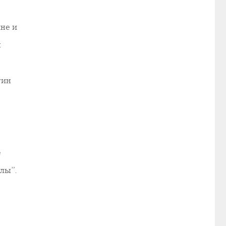
не и
я
тин
е
лы”.