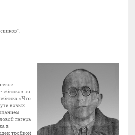
сников”.
ческое
учебников по
чебника «Что
туте новых
вещанием
довой лагерь
ка в
жден тройкой