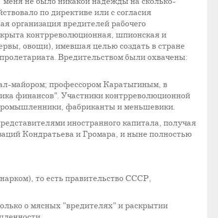
 У меня не было никакой надежды на сколько-
ствовало по директиве или с согласия
ная организация вредителей рабочего
скрыта контрреволюционная, шпионская и
рвы, овощи), имевшая целью создать в стране
 пролетариата. Вредительством были охвачены:
ал-майором; профессором Каратыгиным, в
ника финансов". Участники контрреволюционной
опромышленники, фабриканты и меньшевики.
представителями иностранного капитала, получая
заций Кондратьева и Громара, и ныне полностью
нарком), то есть правительство СССР,
только о мясных "вредителях" и раскрытии
шленности.