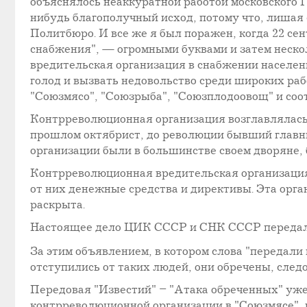
объяснялось неаккуратной работой московского ГП
нибудь благополучный исход, потому что, лишая 
Политбюро. И все же я был поражен, когда 22 се
снабжения", — огромными буквами и затем неск
вредительская организация в снабжении населен
голод и вызвать недовольство среди широких ра
"Союзмясо", "Союзрыба", "Союзплодоовощ" и соо
Контрреволюционная организация возглавлялас
прошлом октябрист, до революции бывший главн
организации были в большинстве своем дворяне
Контрреволюционная вредительская организация 
от них денежные средства и директивы. Эта орг
раскрыта.
Настоящее дело ЦИК СССР и СНК СССР передали
За этим объявлением, в котором слова "передали
отступились от таких людей, они обречены, след
Передовая "Известий" – "Атака обреченных" уже 
контрреволюционной организации в "Союзмясе",