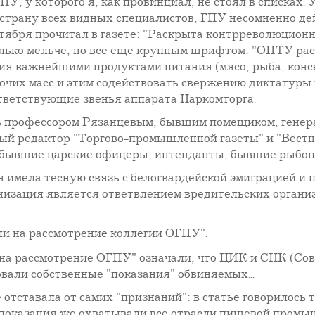
У, у которого я, как провинциал, не стоял в списках.
страну всех видных специалистов, ГПУ несомненно дей
нтября прочитал в газете: "Раскрыта контрреволюцион
олько мельче, но все еще крупным шрифтом: "ОПТУ ра
ия важнейшими продуктами питания (мясо, рыба, консе
бочих масс и этим содействовать свержению диктатуры
тветствующие звенья аппарата Наркомторга.
ь профессором Рязанцевым, бывшим помещиком, генер
ый редактор "Торгово-промышленной газеты" и "Вест
, бывшие царские офицеры, интенданты, бывшие рыб
имела тесную связь с белогвардейской эмиграцией и 
анизация является ответвлением вредительских органи
 на рассмотрение коллегии ОГПУ".
 на рассмотрение ОГПУ" означали, что ЦИК и СНК (Сов
овали собственные "показания" обвиняемых...
отставала от самих "признаний": в статье говорилось 
 показания же охватывали все отрасли пищевой промы