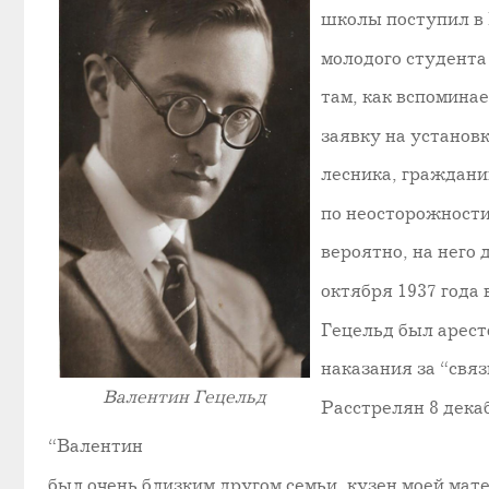
школы поступил в М
молодого студента
там, как вспомина
заявку на установ
лесника, граждани
по неосторожности
вероятно, на него 
октября 1937 года 
Гецельд был арест
наказания за “свя
Валентин Гецельд
Расстрелян 8 декаб
“Валентин
был очень близким другом семьи, кузен моей мат