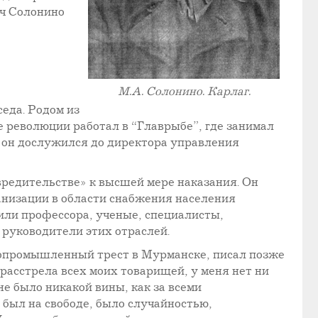
ич Солонино
М.А. Солонино. Карлаг.
еда. Родом из
 революции работал в “Главрыбе”, где занимал
м он дослужился до директора управления
вредительстве» к высшей мере наказания. Он
анизации в области снабжения населения
дили профессора, ученые, специалисты,
руководители этих отраслей.
бопромышленный трест в Мурманске, писал позже
расстрела всех моих товарищей, у меня нет ни
 не было никакой вины, как за всеми
 был на свободе, было случайностью,