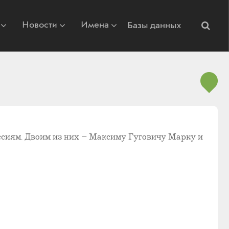
Новости
Имена
Базы данных
ссиям. Двоим из них – Максиму Гуговичу Марку и