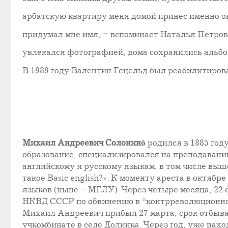
арбатскую квартиру меня домой принес именно он,
придумал мне имя, – вспоминает Наталья Петров
увлекался фотографией, дома сохранились альбом
В 1989 году Валентин Гецельд был реабилитирова
Михаил Андреевич
Солонинó
родился в 1885 год
образование, специализировался на преподавани
английскому и русскому языкам, в том числе выш
такое Basic english?». К моменту ареста в октяб
языков (ныне – МГЛУ). Через четыре месяца, 22
НКВД СССР по обвинению в “контрреволюционной 
Михаил Андреевич прибыл 27 марта, срок отбывал
учкомбинате в селе Долинка. Через год, уже нах