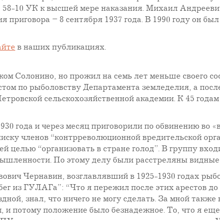
е 58-10 УК к высшей мере наказания. Михаил Андреев
я приговора – 8 сентября 1937 года. В 1990 году он был
айте
в наших публикациях.
ом Солонино, но прожил на семь лет меньше своего сос
том по рыболовству Департамента земледелия, а после
Петровской сельскохозяйственной академии. К 45 года
930 года и через месяц приговорили по обвинению во «
списку членов “контрреволюционной вредительской орг
ей целью “организовать в стране голод”. В группу вхо
ышленности. По этому делу были расстреляны видные 
ович Чернавин, возглавлявший в 1925-1930 годах ры
ег из ГУЛАГа”: “Что я пережил после этих арестов до 
ездной, знал, что ничего не могу сделать. За мной также
, и потому положение было безнадежное. То, что я еще