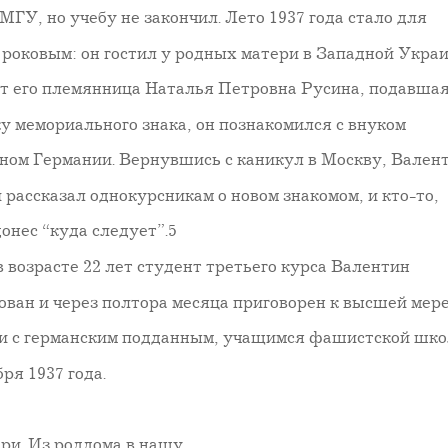
ГУ, но учебу не закончил. Лето 1937 года стало для
 роковым: он гостил у родных матери в Западной Украи
ет его племянница Наталья Петровна Русина, подавша
ку мемориального знака, он познакомился с внуком
ном Германии. Вернувшись с каникул в Москву, Вален
 рассказал однокурсникам о новом знакомом, и кто-то,
донес “куда следует”.5
в возрасте 22 лет студент третьего курса Валентин
ован и через полтора месяца приговорен к высшей мер
зи с германским подданным, учащимся фашистской шко
ря 1937 года.
ери. Из роддома в нашу