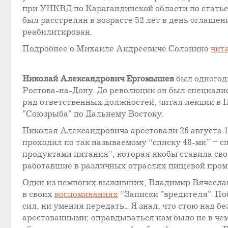
при УНКВД по Карагандинской области по стать
был расстрелян в возрасте 52 лет в день оглашени
реабилитирован.
Подробнее о Михаиле Андреевиче Солонино
чит
Николай Александрович Ергомышев
был одногодк
Ростова-на-Дону. До революции он был специалис
ряд ответственных должностей, читал лекции в 
"Союзрыба" по Дальнему Востоку.
Николая Александровича арестовали 26 августа 1
проходил по так называемому “списку 48-ми” – 
продуктами питания”, которая якобы ставила сво
работавшие в различных отраслях пищевой пром
Один из немногих выживших, Владимир Вячеслав
в своих
воспоминаниях
“Записки "вредителя". Поб
сил, ни умения передать... Я знал, что стою над б
арестованными; оправдываться нам было не в чем