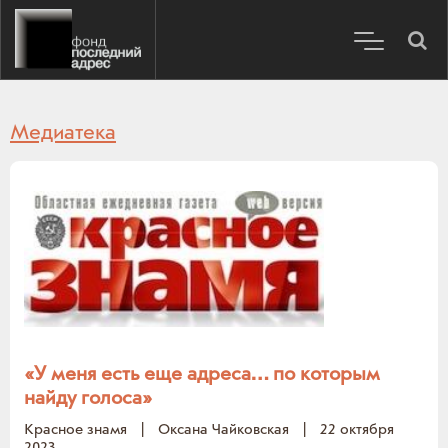
Медиатека
«У меня есть еще адреса… по которым
найду голоса»
Красное знамя
|
Оксана Чайковская
|
22 октября
2023